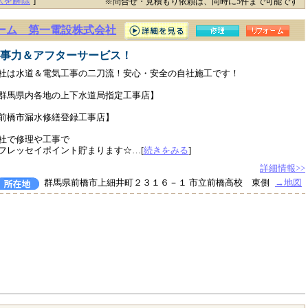
択を解除
]
※問合せ・見積もり依頼は、同時に5件まで可能です
ーム 第一電設株式会社
事力＆アフターサービス！
社は水道＆電気工事の二刀流！安心・安全の自社施工です！
群馬県内各地の上下水道局指定工事店】
前橋市漏水修繕登録工事店】
社で修理や工事で
フレッセイポイント貯まります☆…[
続きをみる
]
詳細情報>>
群馬県前橋市上細井町２３１６－１ 市立前橋高校 東側
→地図