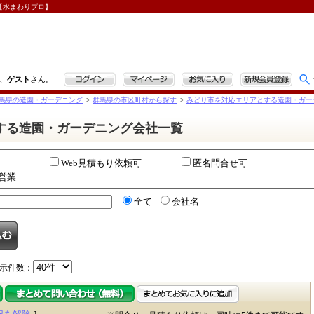
【水まわりプロ】
ログイン
マイページ
お気に入り
新規会員登録
、
ゲスト
さん。
馬県の造園・ガーデニング
>
群馬県の市区町村から探す
>
みどり市を対応エリアとする造園・ガー
する造園・ガーデニング会社一覧
Web見積もり依頼可
匿名問合せ可
で営業
全て
会社名
示件数：