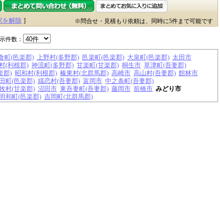
択を解除
]
※問合せ・見積もり依頼は、同時に5件まで可能です
示件数：
倉町(邑楽郡)
上野村(多野郡)
邑楽町(邑楽郡)
大泉町(邑楽郡)
太田市
村(利根郡)
神流町(多野郡)
甘楽町(甘楽郡)
桐生市
草津町(吾妻郡)
楽郡)
昭和村(利根郡)
榛東村(北群馬郡)
高崎市
高山村(吾妻郡)
館林市
田町(邑楽郡)
嬬恋村(吾妻郡)
富岡市
中之条町(吾妻郡)
牧村(甘楽郡)
沼田市
東吾妻町(吾妻郡)
藤岡市
前橋市
みどり市
明和町(邑楽郡)
吉岡町(北群馬郡)