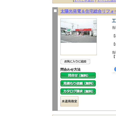
[
すべてを選択
|
すべての選
太陽光発電＆住宅総合リフォ
工
当
【
【
当
【
問合わせ方法