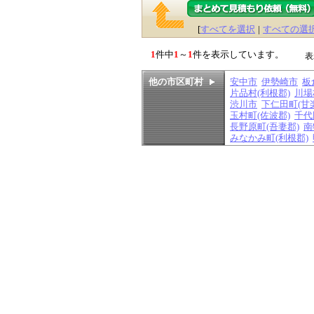
[
すべてを選択
|
すべての選
1
件中
1
～
1
件を表示しています。
表
他の市区町村
安中市
伊勢崎市
板
片品村(利根郡)
川場
渋川市
下仁田町(甘
玉村町(佐波郡)
千代
長野原町(吾妻郡)
南
みなかみ町(利根郡)