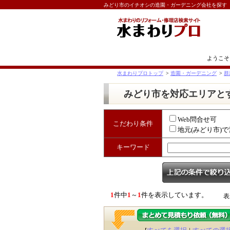
みどり市のイチオシの造園・ガーデニング会社を探す
ようこそ
水まわりプロトップ
>
造園・ガーデニング
>
群
みどり市を対応エリアと
Web問合せ可
こだわり条件
地元(みどり市)
キーワード
1
件中
1
～
1
件を表示しています。
表