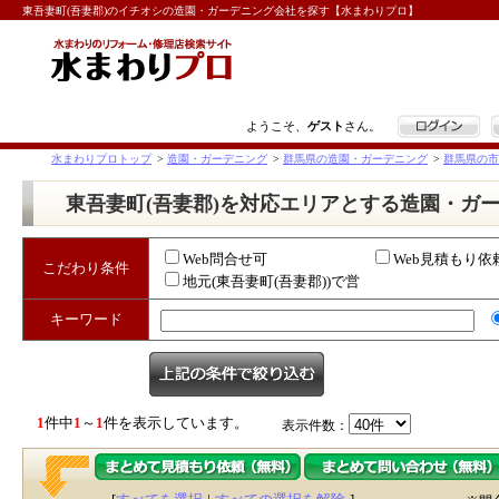
東吾妻町(吾妻郡)のイチオシの造園・ガーデニング会社を探す【水まわりプロ】
ログイン
ようこそ、
ゲスト
さん。
水まわりプロトップ
>
造園・ガーデニング
>
群馬県の造園・ガーデニング
>
群馬県の市
東吾妻町(吾妻郡)を対応エリアとする造園・ガ
Web問合せ可
Web見積もり依
こだわり条件
地元(東吾妻町(吾妻郡))で営
業
キーワード
1
件中
1
～
1
件を表示しています。
表示件数：