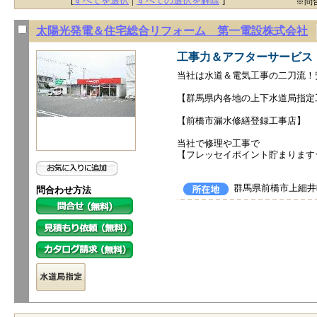
[
すべてを選択
|
すべての選択を解除
]
※問
太陽光発電＆住宅総合リフォーム 第一電設株式会社
工事力＆アフターサービス
当社は水道＆電気工事の二刀流！
【群馬県内各地の上下水道局指定
【前橋市漏水修繕登録工事店】
当社で修理や工事で
【フレッセイポイント貯まります
群馬県前橋市上細井
問合わせ方法