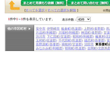
[
すべてを選択
|
すべての選択を解除
]
※問
1
件中
1
～
1
件を表示しています。
表示件数：
他の市区町村
安中市
伊勢崎市
板倉町(邑楽郡)
上野村(多野郡)
邑
片品村(利根郡)
川場村(利根郡)
神流町(多野郡)
甘楽
渋川市
下仁田町(甘楽郡)
昭和村(利根郡)
榛東村(北
玉村町(佐波郡)
千代田町(邑楽郡)
嬬恋村(吾妻郡)
富
長野原町(吾妻郡)
南牧村(甘楽郡)
沼田市
東吾妻町(
みなかみ町(利根郡)
明和町(邑楽郡)
吉岡町(北群馬郡