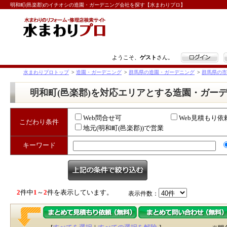
明和町(邑楽郡)のイチオシの造園・ガーデニング会社を探す【水まわりプロ】
ログイン
ようこそ、
ゲスト
さん。
水まわりプロトップ
>
造園・ガーデニング
>
群馬県の造園・ガーデニング
>
群馬県の市
明和町(邑楽郡)を対応エリアとする造園・ガー
Web問合せ可
Web見積もり依
こだわり条件
地元(明和町(邑楽郡))で営業
キーワード
2
件中
1
～
2
件を表示しています。
表示件数：