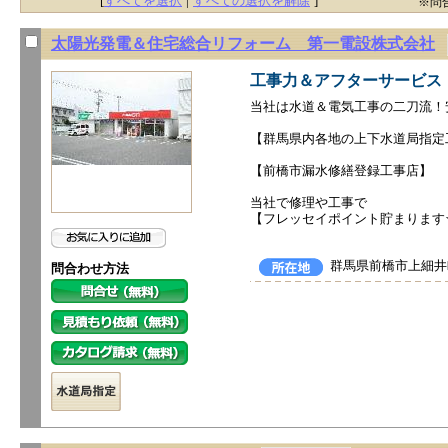
[
すべてを選択
|
すべての選択を解除
]
※問
太陽光発電＆住宅総合リフォーム 第一電設株式会社
工事力＆アフターサービス
当社は水道＆電気工事の二刀流！
【群馬県内各地の上下水道局指定
【前橋市漏水修繕登録工事店】
当社で修理や工事で
【フレッセイポイント貯まります
群馬県前橋市上細井
問合わせ方法