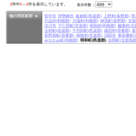
2
件中
1
～
2
件を表示しています。
表示件数：
他の市区町村
安中市
伊勢崎市
板倉町(邑楽郡)
上野村(多野郡)
邑
片品村(利根郡)
川場村(利根郡)
神流町(多野郡)
甘楽
渋川市
下仁田町(甘楽郡)
昭和村(利根郡)
榛東村(北
玉村町(佐波郡)
千代田町(邑楽郡)
嬬恋村(吾妻郡)
富
長野原町(吾妻郡)
南牧村(甘楽郡)
沼田市
東吾妻町(
みなかみ町(利根郡)
明和町(邑楽郡)
吉岡町(北群馬郡