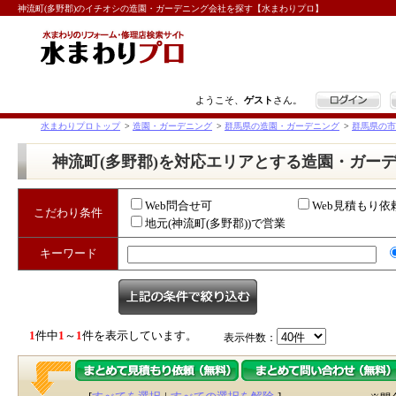
神流町(多野郡)のイチオシの造園・ガーデニング会社を探す【水まわりプロ】
ログイン
ようこそ、
ゲスト
さん。
水まわりプロトップ
>
造園・ガーデニング
>
群馬県の造園・ガーデニング
>
群馬県の市
神流町(多野郡)を対応エリアとする造園・ガー
Web問合せ可
Web見積もり依
こだわり条件
地元(神流町(多野郡))で営業
キーワード
1
件中
1
～
1
件を表示しています。
表示件数：