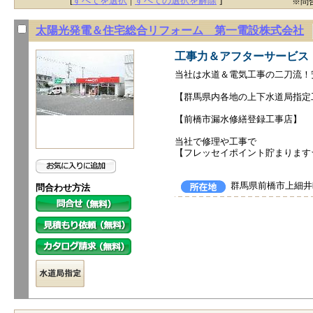
[
すべてを選択
|
すべての選択を解除
]
※問
太陽光発電＆住宅総合リフォーム 第一電設株式会社
工事力＆アフターサービス
当社は水道＆電気工事の二刀流！
【群馬県内各地の上下水道局指定
【前橋市漏水修繕登録工事店】
当社で修理や工事で
【フレッセイポイント貯まります
群馬県前橋市上細井
問合わせ方法