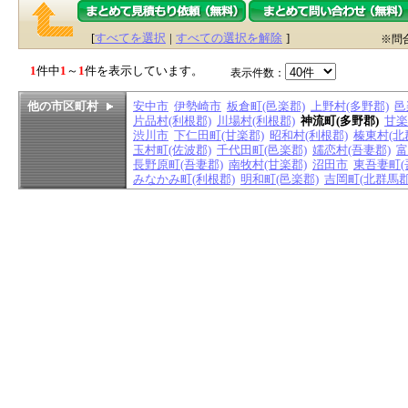
[
すべてを選択
|
すべての選択を解除
]
※問
1
件中
1
～
1
件を表示しています。
表示件数：
他の市区町村
安中市
伊勢崎市
板倉町(邑楽郡)
上野村(多野郡)
邑
片品村(利根郡)
川場村(利根郡)
神流町(多野郡)
甘楽
渋川市
下仁田町(甘楽郡)
昭和村(利根郡)
榛東村(北
玉村町(佐波郡)
千代田町(邑楽郡)
嬬恋村(吾妻郡)
富
長野原町(吾妻郡)
南牧村(甘楽郡)
沼田市
東吾妻町(
みなかみ町(利根郡)
明和町(邑楽郡)
吉岡町(北群馬郡