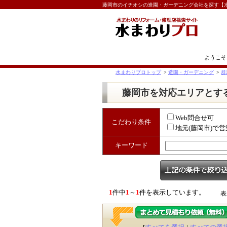
藤岡市のイチオシの造園・ガーデニング会社を探す【
ようこそ
水まわりプロトップ
>
造園・ガーデニング
>
群
藤岡市を対応エリアとす
Web問合せ可
こだわり条件
地元(藤岡市)で営
キーワード
1
件中
1
～
1
件を表示しています。
表