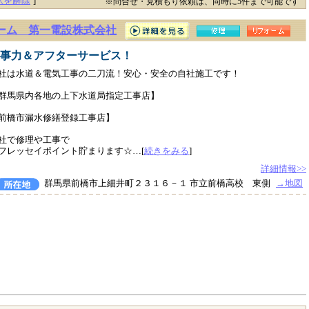
択を解除
]
※問合せ・見積もり依頼は、同時に5件まで可能です
ーム 第一電設株式会社
事力＆アフターサービス！
社は水道＆電気工事の二刀流！安心・安全の自社施工です！
群馬県内各地の上下水道局指定工事店】
前橋市漏水修繕登録工事店】
社で修理や工事で
フレッセイポイント貯まります☆…[
続きをみる
]
詳細情報>>
群馬県前橋市上細井町２３１６－１ 市立前橋高校 東側
→地図