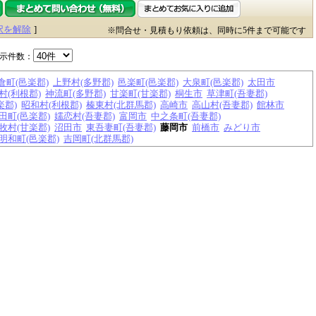
択を解除
]
※問合せ・見積もり依頼は、同時に5件まで可能です
示件数：
倉町(邑楽郡)
上野村(多野郡)
邑楽町(邑楽郡)
大泉町(邑楽郡)
太田市
村(利根郡)
神流町(多野郡)
甘楽町(甘楽郡)
桐生市
草津町(吾妻郡)
楽郡)
昭和村(利根郡)
榛東村(北群馬郡)
高崎市
高山村(吾妻郡)
館林市
田町(邑楽郡)
嬬恋村(吾妻郡)
富岡市
中之条町(吾妻郡)
牧村(甘楽郡)
沼田市
東吾妻町(吾妻郡)
藤岡市
前橋市
みどり市
明和町(邑楽郡)
吉岡町(北群馬郡)