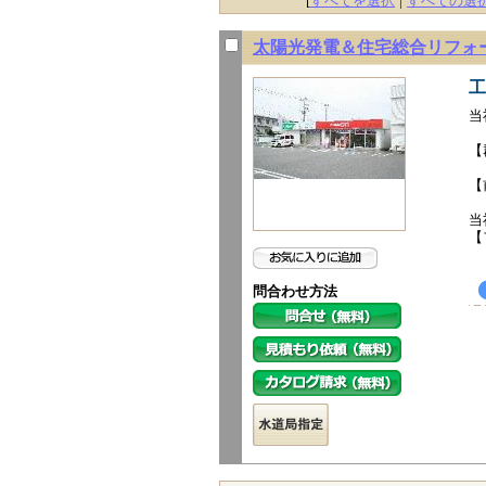
[
すべてを選択
|
すべての選
太陽光発電＆住宅総合リフォ
工
当
【
【
当
【
問合わせ方法