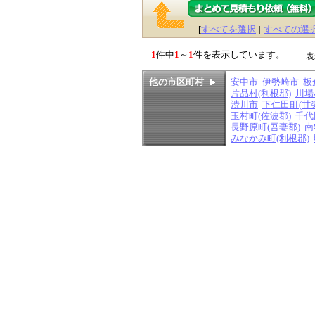
[
すべてを選択
|
すべての選
1
件中
1
～
1
件を表示しています。
表
他の市区町村
安中市
伊勢崎市
板
片品村(利根郡)
川場
渋川市
下仁田町(甘
玉村町(佐波郡)
千代
長野原町(吾妻郡)
南
みなかみ町(利根郡)