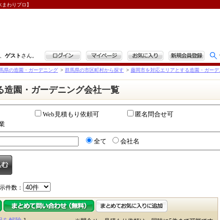
水まわりプロ】
ログイン
マイページ
お気に入り
新規会員登録
、
ゲスト
さん。
馬県の造園・ガーデニング
>
群馬県の市区町村から探す
>
藤岡市を対応エリアとする造園・ガーデ
る造園・ガーデニング会社一覧
Web見積もり依頼可
匿名問合せ可
業
全て
会社名
示件数：