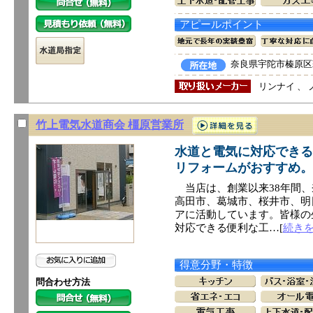
アピールポイント
奈良県宇陀市榛原区萩
リンナイ 、 
竹上電気水道商会 橿原営業所
水道と電気に対応できる
リフォームがおすすめ。
当店は、創業以来38年間、
高田市、葛城市、桜井市、明
アに活動しています。皆様の
対応できる便利な工…[
続き
得意分野・特徴
問合わせ方法