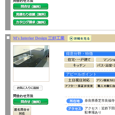
問合わせ方法
M's Interior Design 三好工業
得意分野・特徴
アピールポイント
問合わせ方法
奈良県香芝市良福寺1
アクセス：近鉄下田
駐車場あり