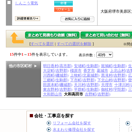
しんこう電気
大阪府堺市美原区太
[
すべてを選択
|
すべての選択を解除
]
※問
15
件中
1
～
15
件を表示しています。
表示件数：
他の市区町村
明日香村(高市郡)
安堵町(生駒郡)
斑鳩町(生駒郡)
生
大淀町(吉野郡)
橿原市
香芝市
葛城市
上北山村(吉
川西町(磯城郡)
上牧町(北葛城郡)
黒滝村(吉野郡)
広
三郷町(生駒郡)
下市町(吉野郡)
下北山村(吉野郡)
曽
田原本町(磯城郡)
天川村(吉野郡)
天理市
十津川村(
東吉野村(吉野郡)
平群町(生駒郡)
御杖村(宇陀郡)
三
大和郡山市
大和高田市
吉野町(吉野郡)
会社・工事店を探す
リフォーム会社を探す
水まわり修理会社を探す