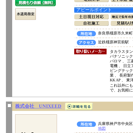
アピールポイント
奈良県橿原市久米町5
近鉄橿原神宮前駅 
タカラスタン
パナソニック電
パロマ 、 三
電機 、 日立ア
ビングテック 
業 、 長府製
KK AP 、
これ以外にも
で、お気軽に
株式会社 UNIXEED
兵庫県神戸市中央区相
地図