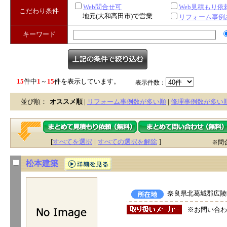
Web問合せ可
Web見積もり依
こだわり条件
地元(大和高田市)で営業
リフォーム事例
キーワード
15
件中
1
～
15
件を表示しています。
表示件数：
並び順：
オススメ順
|
リフォーム事例数が多い順
|
修理事例数が多い
[
すべてを選択
|
すべての選択を解除
]
※問
松本建築
奈良県北葛城郡広陵町
※お問い合わ