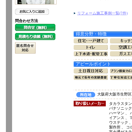
リフォーム施工事例一覧(7件)
問合わせ方法
得意分野・特徴
アピールポイント
大阪府大阪市生野区田島
タカラスタン
パナソニック電
ハーマン 、 
イアンス 、 T
ウステック 、
製作所 、 コ
富士通ゼネラル