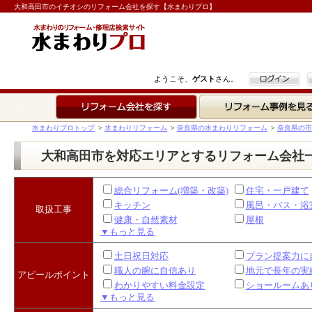
大和高田市のイチオシのリフォーム会社を探す【水まわりプロ】
ログイン
ようこそ、
ゲスト
さん。
リフォーム会社を探す
リフォーム事例を見る
水まわりプロトップ
>
水まわりリフォーム
>
奈良県の水まわりリフォーム
>
奈良県の市
大和高田市を対応エリアとするリフォーム会社
総合リフォーム(増築・改築)
住宅・一戸建て
キッチン
風呂・バス・浴
取扱工事
健康・自然素材
屋根
▼もっと見る
土日祝日対応
プラン提案力に
職人の腕に自信あり
地元で長年の実
アピールポイント
わかりやすい料金設定
ショールームあ
▼もっと見る