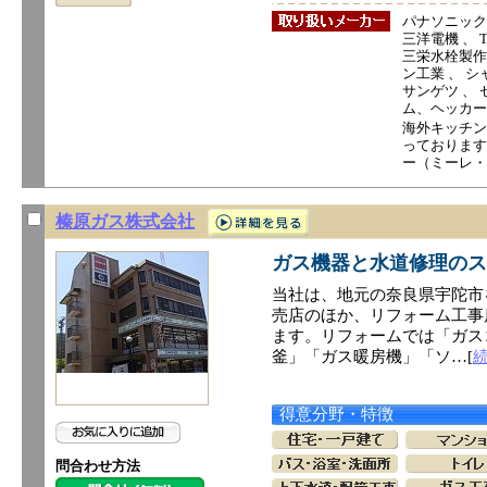
パナソニック電
三洋電機 、 T
三栄水栓製作所
ン工業 、 シ
サンゲツ 、 セ
ム、ヘッカー
海外キッチン
っております
ー（ミーレ・
榛原ガス株式会社
ガス機器と水道修理のス
当社は、地元の奈良県宇陀市
売店のほか、リフォーム工事
ます。リフォームでは「ガス
釜」「ガス暖房機」「ソ…[
得意分野・特徴
問合わせ方法