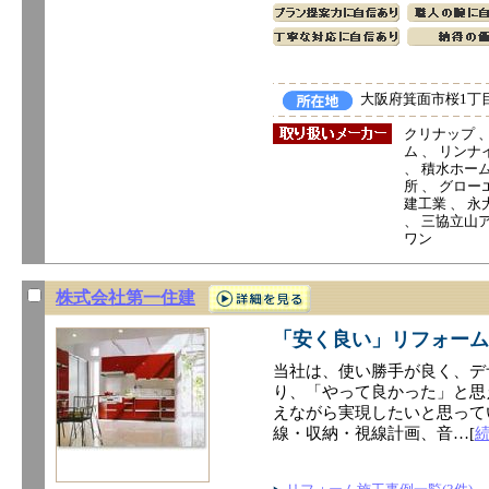
大阪府箕面市桜1丁目1
クリナップ 、
ム 、 リンナイ
、 積水ホーム
所 、 グロー
建工業 、 永
、 三協立山ア
ワン
株式会社第一住建
「安く良い」リフォーム
当社は、使い勝手が良く、デ
り、「やって良かった」と思
えながら実現したいと思って
線・収納・視線計画、音…[