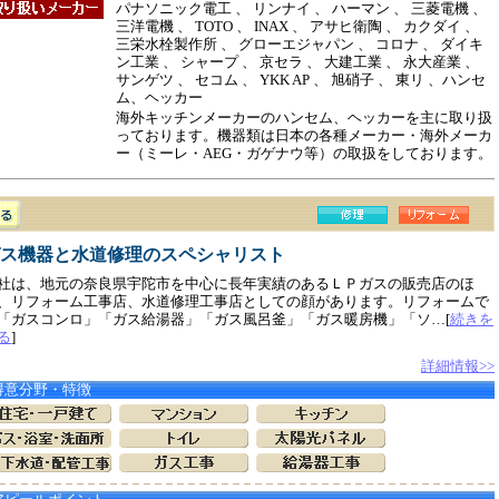
パナソニック電工 、 リンナイ 、 ハーマン 、 三菱電機 、
三洋電機 、 TOTO 、 INAX 、 アサヒ衛陶 、 カクダイ 、
三栄水栓製作所 、 グローエジャパン 、 コロナ 、 ダイキ
ン工業 、 シャープ 、 京セラ 、 大建工業 、 永大産業 、
サンゲツ 、 セコム 、 YKK AP 、 旭硝子 、 東リ 、ハンセ
ム、ヘッカー
海外キッチンメーカーのハンセム、ヘッカーを主に取り扱
っております。機器類は日本の各種メーカー・海外メーカ
ー（ミーレ・AEG・ガゲナウ等）の取扱をしております。
ス機器と水道修理のスペシャリスト
社は、地元の奈良県宇陀市を中心に長年実績のあるＬＰガスの販売店のほ
、リフォーム工事店、水道修理工事店としての顔があります。リフォームで
「ガスコンロ」「ガス給湯器」「ガス風呂釜」「ガス暖房機」「ソ…[
続きを
る
]
詳細情報>>
得意分野・特徴