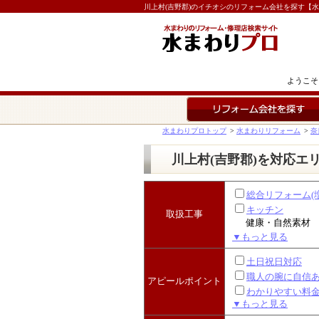
川上村(吉野郡)のイチオシのリフォーム会社を探す【
ようこそ
リフォーム会社を探す
水まわりプロトップ
>
水まわりリフォーム
>
奈
川上村(吉野郡)を対応エ
総合リフォーム(
キッチン
取扱工事
健康・自然素材
▼もっと見る
土日祝日対応
職人の腕に自信
アピールポイント
わかりやすい料
▼もっと見る