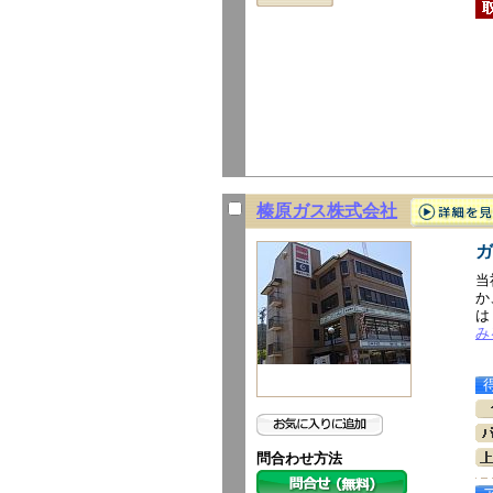
榛原ガス株式会社
ガ
当
か
は
み
問合わせ方法