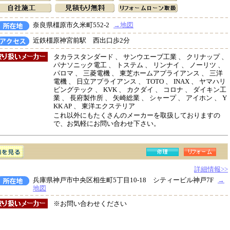
奈良県橿原市久米町552-2
→地図
近鉄橿原神宮前駅 西出口歩2分
タカラスタンダード 、 サンウエーブ工業 、 クリナップ 、
パナソニック電工 、 トステム 、 リンナイ 、 ノーリツ 、
パロマ 、 三菱電機 、 東芝ホームアプライアンス 、 三洋
電機 、 日立アプライアンス 、 TOTO 、 INAX 、 ヤマハリ
ビングテック 、 KVK 、 カクダイ 、 コロナ 、 ダイキン工
業 、 長府製作所 、 矢崎総業 、 シャープ 、 アイホン 、 Y
KK AP 、 東洋エクステリア
これ以外にもたくさんのメーカーを取扱しておりますの
で、お気軽にお問い合わせ下さい。
詳細情報>>
兵庫県神戸市中央区相生町5丁目10-18 シティービル神戸7F
→
地図
※お問い合わせください