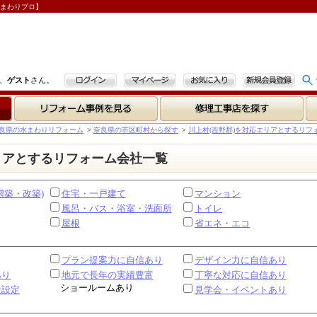
水まわりプロ】
ログイン
マイページ
お気に入り
新規会員登録
、
ゲスト
さん。
リフォーム事例を見る
修理工事店を探す
良県の水まわりリフォーム
>
奈良県の市区町村から探す
>
川上村(吉野郡)を対応エリアとするリフ
リアとするリフォーム会社一覧
増築・改築)
住宅・一戸建て
マンション
風呂・バス・浴室・洗面所
トイレ
屋根
省エネ・エコ
プラン提案力に自信あり
デザイン力に自信あり
あり
地元で長年の実績豊富
丁寧な対応に自信あり
ショールームあり
金設定
見学会・イベントあり