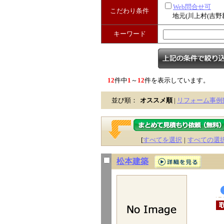
Web問合せ可
こだわり条件
地元(川上村(吉野
キーワード
12
件中
1
～
12
件を表示しています。
並び順：
オススメ順
|
リフォーム事例
[
すべてを選択
|
すべての選
松本建築