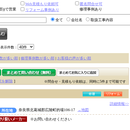
Web見積もり依頼可
匿名問合せ可
郡))で営業
修理事例あり
リフォーム事例あり
全て
会社名
取扱工事内容
表示件数：
数が多い順
|
修理事例数が多い順
|
お客様の声が多い順
択を解除
]
※問合せ・見積もり依頼は、同時に5件まで可能です
詳細情報>>
奈良県北葛城郡広陵町的場106-17
→地図
※お問い合わせください