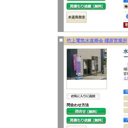
竹上電気水道商会 橿原営業所
水
ー
当
城
皆
る
問合わせ方法