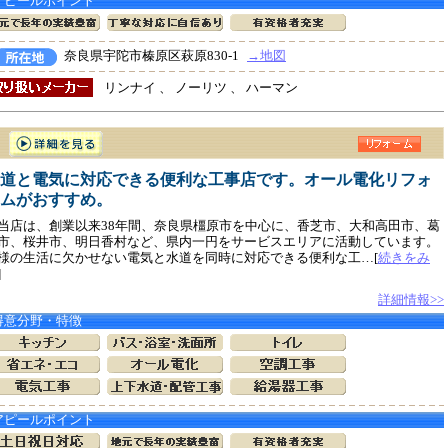
アピールポイント
奈良県宇陀市榛原区萩原830-1
→地図
リンナイ 、 ノーリツ 、 ハーマン
道と電気に対応できる便利な工事店です。オール電化リフォ
ムがおすすめ。
店は、創業以来38年間、奈良県橿原市を中心に、香芝市、大和高田市、葛
市、桜井市、明日香村など、県内一円をサービスエリアに活動しています。
様の生活に欠かせない電気と水道を同時に対応できる便利な工…[
続きをみ
]
詳細情報>>
得意分野・特徴
アピールポイント