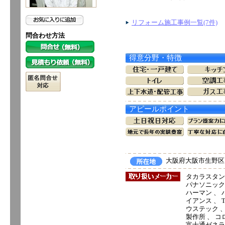
リフォーム施工事例一覧(7件)
問合わせ方法
得意分野・特徴
アピールポイント
大阪府大阪市生野区田島
タカラスタン
パナソニック電
ハーマン 、 
イアンス 、 T
ウステック 、
製作所 、 コ
富士通ゼネラル