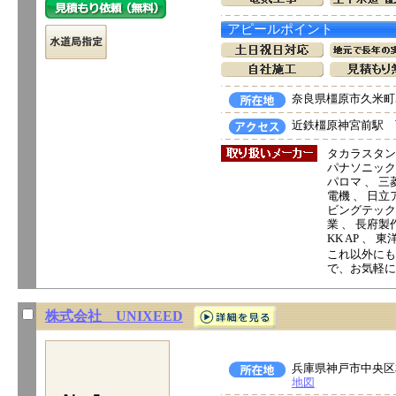
アピールポイント
奈良県橿原市久米町5
近鉄橿原神宮前駅 
タカラスタン
パナソニック電
パロマ 、 三
電機 、 日立ア
ビングテック 
業 、 長府製
KK AP 、
これ以外にも
で、お気軽に
株式会社 UNIXEED
兵庫県神戸市中央区相
地図