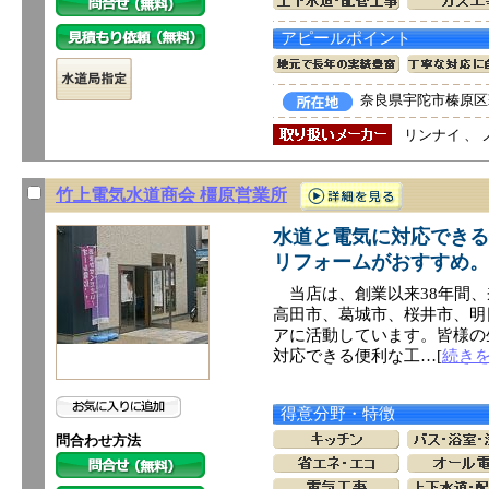
アピールポイント
奈良県宇陀市榛原区萩
リンナイ 、 
竹上電気水道商会 橿原営業所
水道と電気に対応できる
リフォームがおすすめ。
当店は、創業以来38年間、
高田市、葛城市、桜井市、明
アに活動しています。皆様の
対応できる便利な工…[
続き
得意分野・特徴
問合わせ方法