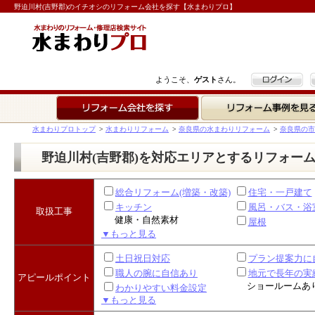
野迫川村(吉野郡)のイチオシのリフォーム会社を探す【水まわりプロ】
ログイン
ようこそ、
ゲスト
さん。
リフォーム会社を探す
リフォーム事例を見る
水まわりプロトップ
>
水まわりリフォーム
>
奈良県の水まわりリフォーム
>
奈良県の市
野迫川村(吉野郡)を対応エリアとするリフォー
総合リフォーム(増築・改築)
住宅・一戸建て
キッチン
風呂・バス・浴
取扱工事
健康・自然素材
屋根
▼もっと見る
土日祝日対応
プラン提案力に
職人の腕に自信あり
地元で長年の実
アピールポイント
ショールームあ
わかりやすい料金設定
▼もっと見る