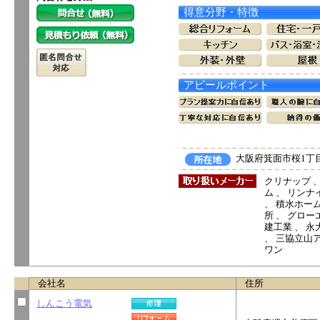
得意分野・特徴
アピールポイント
大阪府箕面市桜1丁目1
クリナップ 、
ム 、 リンナイ
、 積水ホーム
所 、 グロー
建工業 、 永
、 三協立山ア
ワン
会社名
住所
しんこう電気