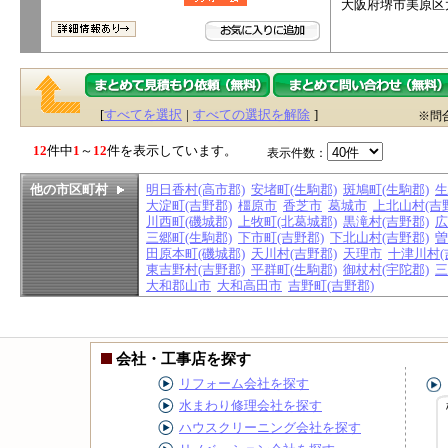
大阪府堺市美原区太
[
すべてを選択
|
すべての選択を解除
]
※問
12
件中
1
～
12
件を表示しています。
表示件数：
他の市区町村
明日香村(高市郡)
安堵町(生駒郡)
斑鳩町(生駒郡)
生
大淀町(吉野郡)
橿原市
香芝市
葛城市
上北山村(吉
川西町(磯城郡)
上牧町(北葛城郡)
黒滝村(吉野郡)
広
三郷町(生駒郡)
下市町(吉野郡)
下北山村(吉野郡)
曽
田原本町(磯城郡)
天川村(吉野郡)
天理市
十津川村(
東吉野村(吉野郡)
平群町(生駒郡)
御杖村(宇陀郡)
三
大和郡山市
大和高田市
吉野町(吉野郡)
会社・工事店を探す
リフォーム会社を探す
水まわり修理会社を探す
ハウスクリーニング会社を探す