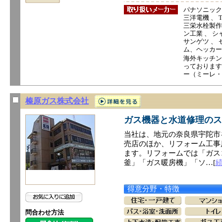
パナソニック電
三洋電機 、 T
三栄水栓製作所
ン工業 、 シ
サンゲツ 、 セ
ム、ヘッカー
海外キッチン
っております
ー（ミーレ・
榛原ガス株式会社
ガス機器と水道修理のス
当社は、地元の奈良県宇陀市
売店のほか、リフォーム工事
ます。リフォームでは「ガス
釜」「ガス暖房機」「ソ…[
得意分野・特徴
問合わせ方法