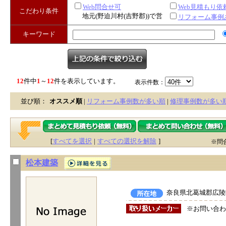
Web問合せ可
Web見積もり依
こだわり条件
地元(野迫川村(吉野郡))で営
リフォーム事例
業
キーワード
12
件中
1
～
12
件を表示しています。
表示件数：
並び順：
オススメ順
|
リフォーム事例数が多い順
|
修理事例数が多い
[
すべてを選択
|
すべての選択を解除
]
※問
松本建築
奈良県北葛城郡広陵町
※お問い合わ