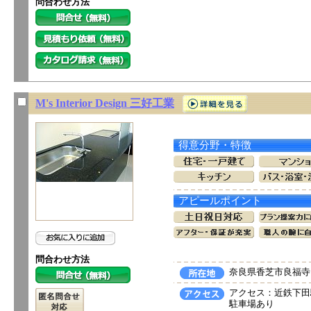
問合わせ方法
M's Interior Design 三好工業
得意分野・特徴
アピールポイント
問合わせ方法
奈良県香芝市良福寺1
アクセス：近鉄下田
駐車場あり