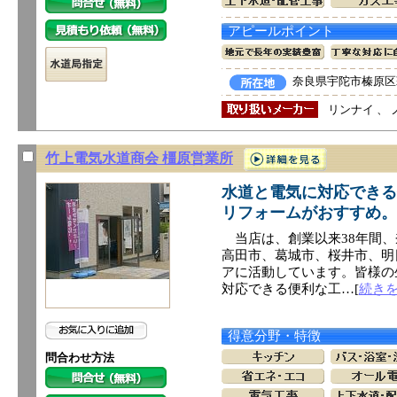
アピールポイント
奈良県宇陀市榛原区萩
リンナイ 、 
竹上電気水道商会 橿原営業所
水道と電気に対応できる
リフォームがおすすめ。
当店は、創業以来38年間、
高田市、葛城市、桜井市、明
アに活動しています。皆様の
対応できる便利な工…[
続き
得意分野・特徴
問合わせ方法