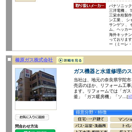
パナソニック電
三洋電機 、 T
三栄水栓製作所
ン工業 、 シ
サンゲツ 、 セ
ム、ヘッカー
海外キッチン
っております
ー（ミーレ・
榛原ガス株式会社
ガス機器と水道修理のス
当社は、地元の奈良県宇陀市
売店のほか、リフォーム工事
ます。リフォームでは「ガス
釜」「ガス暖房機」「ソ…[
得意分野・特徴
問合わせ方法