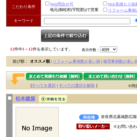
Web問合せ可
Web見積もり依
こだわり条件
地元(御杖村(宇陀郡))で営業
リフォーム事例
キーワード
12
件中
1
～
12
件を表示しています。
表示件数：
並び順：
オススメ順
|
リフォーム事例数が多い順
|
修理事例数が多い
[
すべてを選択
|
すべての選択を解除
]
※問
松本建築
奈良県北葛城郡広陵町
※お問い合わ