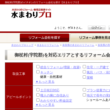
御杖村(宇陀郡)のイチオシのリフォーム会社を探す【水まわりプロ】
ログイン
ようこそ、
ゲスト
さん。
リフォーム会社を探す
リフォーム事例を見る
水まわりプロトップ
>
水まわりリフォーム
>
奈良県の水まわりリフォーム
>
奈良県の市
御杖村(宇陀郡)を対応エリアとするリフォーム
総合リフォーム(増築・改築)
住宅・一戸建て
キッチン
風呂・バス・浴
取扱工事
健康・自然素材
屋根
▼もっと見る
土日祝日対応
プラン提案力に
職人の腕に自信あり
地元で長年の実
アピールポイント
ショールームあ
わかりやすい料金設定
▼もっと見る