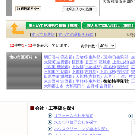
大阪府堺市美原区太
[
すべてを選択
|
すべての選択を解除
]
※問
12
件中
1
～
12
件を表示しています。
表示件数：
他の市区町村
明日香村(高市郡)
安堵町(生駒郡)
斑鳩町(生駒郡)
生
大淀町(吉野郡)
橿原市
香芝市
葛城市
上北山村(吉
川西町(磯城郡)
上牧町(北葛城郡)
黒滝村(吉野郡)
広
三郷町(生駒郡)
下市町(吉野郡)
下北山村(吉野郡)
曽
田原本町(磯城郡)
天川村(吉野郡)
天理市
十津川村(
東吉野村(吉野郡)
平群町(生駒郡)
御杖村(宇陀郡)
三
大和郡山市
大和高田市
吉野町(吉野郡)
会社・工事店を探す
リフォーム会社を探す
水まわり修理会社を探す
ハウスクリーニング会社を探す