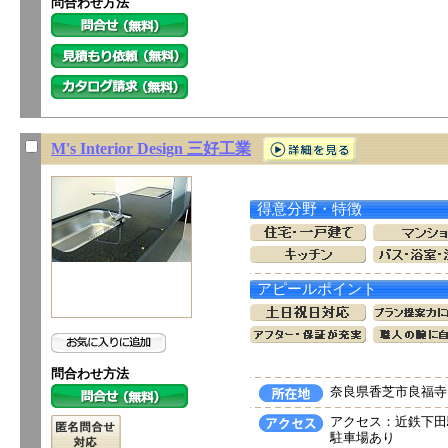
問合わせ方法
M's Interior Design 三好工業
得意分野・特徴
アピールポイント
問合わせ方法
奈良県香芝市良福寺1
アクセス：近鉄下田
駐車場あり