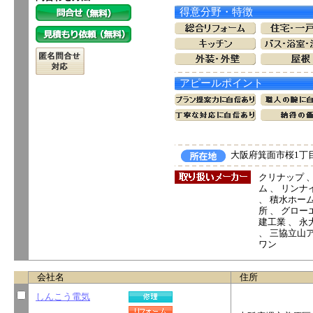
得意分野・特徴
アピールポイント
大阪府箕面市桜1丁目1
クリナップ 、
ム 、 リンナイ
、 積水ホーム
所 、 グロー
建工業 、 永
、 三協立山ア
ワン
会社名
住所
しんこう電気