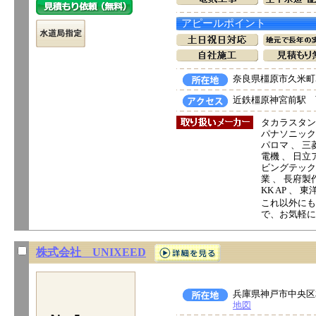
アピールポイント
奈良県橿原市久米町5
近鉄橿原神宮前駅 
タカラスタン
パナソニック電
パロマ 、 三
電機 、 日立ア
ビングテック 
業 、 長府製
KK AP 、
これ以外にも
で、お気軽に
株式会社 UNIXEED
兵庫県神戸市中央区相
地図