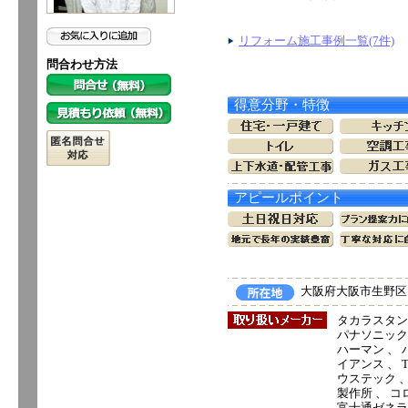
リフォーム施工事例一覧(7件)
問合わせ方法
得意分野・特徴
アピールポイント
大阪府大阪市生野区田島
タカラスタン
パナソニック電
ハーマン 、 
イアンス 、 T
ウステック 、
製作所 、 コ
富士通ゼネラル