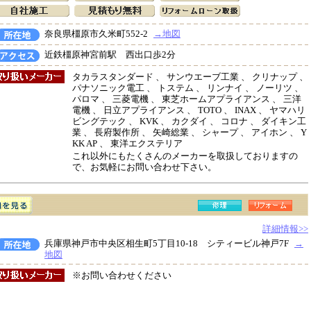
奈良県橿原市久米町552-2
→地図
近鉄橿原神宮前駅 西出口歩2分
タカラスタンダード 、 サンウエーブ工業 、 クリナップ 、
パナソニック電工 、 トステム 、 リンナイ 、 ノーリツ 、
パロマ 、 三菱電機 、 東芝ホームアプライアンス 、 三洋
電機 、 日立アプライアンス 、 TOTO 、 INAX 、 ヤマハリ
ビングテック 、 KVK 、 カクダイ 、 コロナ 、 ダイキン工
業 、 長府製作所 、 矢崎総業 、 シャープ 、 アイホン 、 Y
KK AP 、 東洋エクステリア
これ以外にもたくさんのメーカーを取扱しておりますの
で、お気軽にお問い合わせ下さい。
詳細情報>>
兵庫県神戸市中央区相生町5丁目10-18 シティービル神戸7F
→
地図
※お問い合わせください