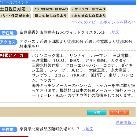
アピールポイント
すべてのアピールポイントを見る>>
奈良県香芝市良福寺126-1ヴィラドクリスタル1F
→地図
アクセス：近鉄下田駅より徒歩20分 近鉄五位堂駅より徒歩20分
駐車場あり
パナソニック電工 、 リンナイ 、 ハーマン 、 三菱電機 、
三洋電機 、 TOTO 、 INAX 、 アサヒ衛陶 、 カクダイ 、
三栄水栓製作所 、 グローエジャパン 、 コロナ 、 ダイキ
ン工業 、 シャープ 、 京セラ 、 大建工業 、 永大産業 、
サンゲツ 、 セコム 、 YKK AP 、 旭硝子 、 東リ 、ハンセ
ム、ヘッカー
海外キッチンメーカーのハンセム、ヘッカーを主に取り扱
っております。機器類は日本の各種メーカー・海外メーカ
ー（ミーレ・AEG・ガゲナウ等）の取扱をしております。
詳細情報>>
奈良県北葛城郡広陵町的場106-17
→地図