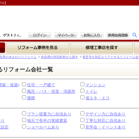
プロ】
ログイン
マイページ
お気に入り
新規会員登録
、
ゲスト
さん。
リフォーム事例を見る
修理工事店を探す
良県の水まわりリフォーム
>
奈良県の市区町村から探す
>
香芝市を対応エリアとするリフォーム会
るリフォーム会社一覧
増築・改築)
住宅・一戸建て
マンション
風呂・バス・浴室・洗面所
トイレ
屋根
省エネ・エコ
プラン提案力に自信あり
デザイン力に自信あり
あり
地元で長年の実績豊富
丁寧な対応に自信あり
金設定
ショールームあり
見学会・イベントあり