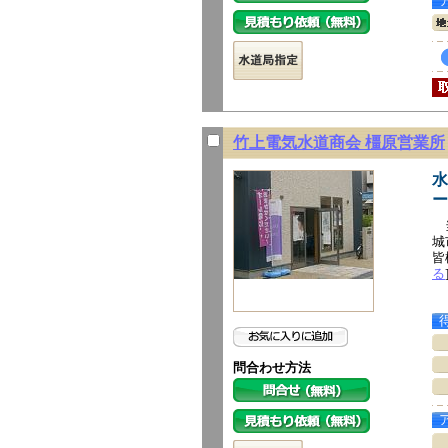
竹上電気水道商会 橿原営業所
水
ー
当
城
皆
る
問合わせ方法