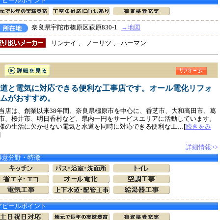
アピールポイント
奈良県宇陀市榛原区萩原830-1
→地図
リンナイ 、 ノーリツ 、 ハーマン
道と電気に対応できる便利な工事店です。オール電化リフォ
ムがおすすめ。
店は、創業以来38年間、奈良県橿原市を中心に、香芝市、大和高田市、葛
市、桜井市、明日香村など、県内一円をサービスエリアに活動しています。
様の生活に欠かせない電気と水道を同時に対応できる便利な工…[
続きをみ
]
詳細情報>>
得意分野・特徴
アピールポイント