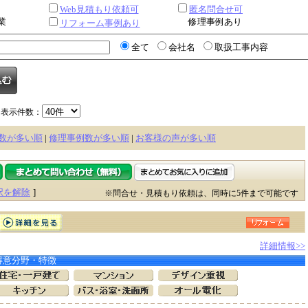
Web見積もり依頼可
匿名問合せ可
業
修理事例あり
リフォーム事例あり
全て
会社名
取扱工事内容
表示件数：
数が多い順
|
修理事例数が多い順
|
お客様の声が多い順
択を解除
]
※問合せ・見積もり依頼は、同時に5件まで可能です
詳細情報>>
得意分野・特徴