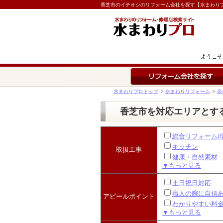
香芝市のイチオシのリフォーム会社を探す【水まわり
ようこそ
リフォーム会社を探す
水まわりプロトップ
>
水まわりリフォーム
>
奈
香芝市を対応エリアとす
総合リフォーム(
キッチン
取扱工事
健康・自然素材
▼もっと見る
土日祝日対応
職人の腕に自信
アピールポイント
わかりやすい料
▼もっと見る