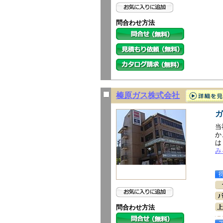
問合わせ方法
榛原ガス株式会社
ガ
当
か
は
み
問合わせ方法