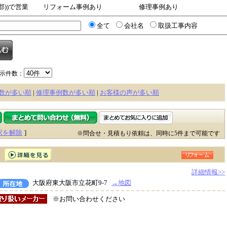
郡))で営業
リフォーム事例あり
修理事例あり
全て
会社名
取扱工事内容
示件数：
数が多い順
|
修理事例数が多い順
|
お客様の声が多い順
択を解除
]
※問合せ・見積もり依頼は、同時に5件まで可能です
詳細情報>>
大阪府東大阪市立花町9-7
→地図
※お問い合わせください