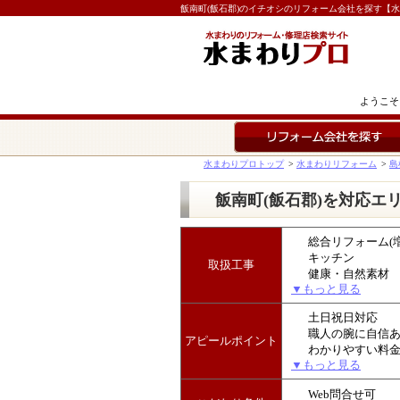
飯南町(飯石郡)のイチオシのリフォーム会社を探す【
ようこそ
リフォーム会社を探す
水まわりプロトップ
>
水まわりリフォーム
>
島
飯南町(飯石郡)を対応エ
総合リフォーム(
キッチン
取扱工事
健康・自然素材
▼もっと見る
土日祝日対応
職人の腕に自信
アピールポイント
わかりやすい料
▼もっと見る
Web問合せ可