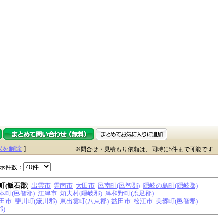
択を解除
]
※問合せ・見積もり依頼は、同時に5件まで可能です
示件数：
町(飯石郡)
出雲市
雲南市
大田市
邑南町(邑智郡)
隠岐の島町(隠岐郡)
本町(邑智郡)
江津市
知夫村(隠岐郡)
津和野町(鹿足郡)
田市
斐川町(簸川郡)
東出雲町(八束郡)
益田市
松江市
美郷町(邑智郡)
郡)