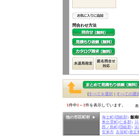
問合わせ方法
[
すべてを選択
|
すべての選
1
件中
1
～
1
件を表示しています。
表
他の市区町村
海士町(隠岐郡)
飯南
奥出雲町(仁多郡)
川
西ノ島町(隠岐郡)
浜
安来市
吉賀町(鹿足