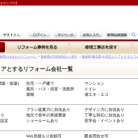
水まわりプロ】
ログイン
マイページ
お気に入り
新規会員登録
、
ゲスト
さん。
リフォーム事例を見る
修理工事店を探す
根県の水まわりリフォーム
>
島根県の市区町村から探す
>
飯南町(飯石郡)を対応エリアとするリフ
リアとするリフォーム会社一覧
増築・改築)
住宅・一戸建て
マンション
風呂・バス・浴室・洗面所
トイレ
屋根
省エネ・エコ
プラン提案力に自信あり
デザイン力に自信あり
あり
地元で長年の実績豊富
丁寧な対応に自信あり
金設定
ショールームあり
見学会・イベントあり
Web見積もり依頼可
匿名問合せ可