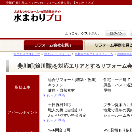
斐川町(簸川郡)のイチオシのリフォーム会社を探す【水まわりプロ】
ログイン
ようこそ、
ゲスト
さん。
リフォーム会社を探す
リフォーム事例を見る
水まわりプロトップ
>
水まわりリフォーム
>
島根県の水まわりリフォーム
>
島根県の市
斐川町(簸川郡)を対応エリアとするリフォーム
総合リフォーム(増築・改築)
住宅・一戸建て
キッチン
風呂・バス・浴
取扱工事
健康・自然素材
屋根
▼もっと見る
土日祝日対応
プラン提案力に
職人の腕に自信あり
地元で長年の実
アピールポイント
わかりやすい料金設定
ショールームあ
▼もっと見る
Web問合せ可
Web見積もり依