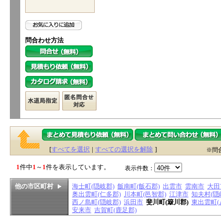
問合わせ方法
[
すべてを選択
|
すべての選択を解除
]
※問
1
件中
1
～
1
件を表示しています。
表示件数：
他の市区町村
海士町(隠岐郡)
飯南町(飯石郡)
出雲市
雲南市
大田
奥出雲町(仁多郡)
川本町(邑智郡)
江津市
知夫村(隠
西ノ島町(隠岐郡)
浜田市
斐川町(簸川郡)
東出雲町(
安来市
吉賀町(鹿足郡)