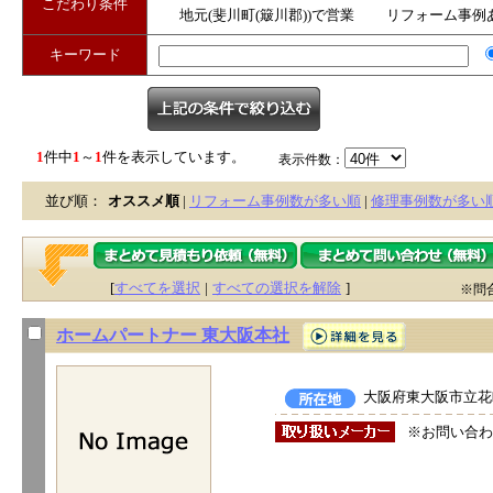
こだわり条件
地元(斐川町(簸川郡))で営業
リフォーム事例
キーワード
1
件中
1
～
1
件を表示しています。
表示件数：
並び順：
オススメ順
|
リフォーム事例数が多い順
|
修理事例数が多い
[
すべてを選択
|
すべての選択を解除
]
※問
ホームパートナー 東大阪本社
大阪府東大阪市立花町
※お問い合わ