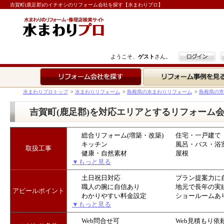
吉賀町(鹿足郡)のイチオシのリフォーム会社を探す【水まわりプロ】
ログイン
ようこそ、
ゲスト
さん。
リフォーム会社を探す
リフォーム事例を見る
水まわりプロトップ
>
水まわりリフォーム
>
島根県の水まわりリフォーム
>
島根県の市
吉賀町(鹿足郡)を対応エリアとするリフォーム
総合リフォーム(増築・改築)
住宅・一戸建て
キッチン
風呂・バス・浴
取扱工事
健康・自然素材
屋根
▼もっと見る
土日祝日対応
プラン提案力に
職人の腕に自信あり
地元で長年の実
アピールポイント
わかりやすい料金設定
ショールームあ
▼もっと見る
Web問合せ可
Web見積もり依