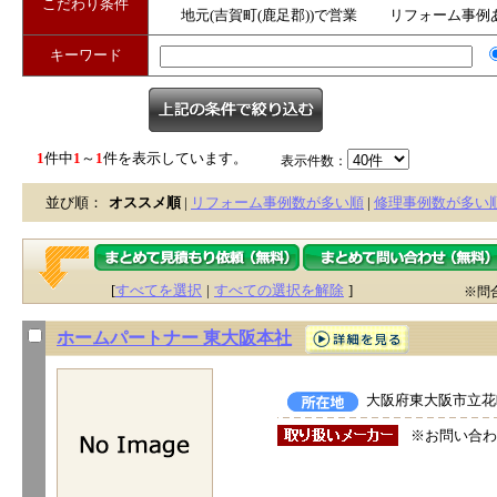
こだわり条件
地元(吉賀町(鹿足郡))で営業
リフォーム事例
キーワード
1
件中
1
～
1
件を表示しています。
表示件数：
並び順：
オススメ順
|
リフォーム事例数が多い順
|
修理事例数が多い
[
すべてを選択
|
すべての選択を解除
]
※問
ホームパートナー 東大阪本社
大阪府東大阪市立花町
※お問い合わ