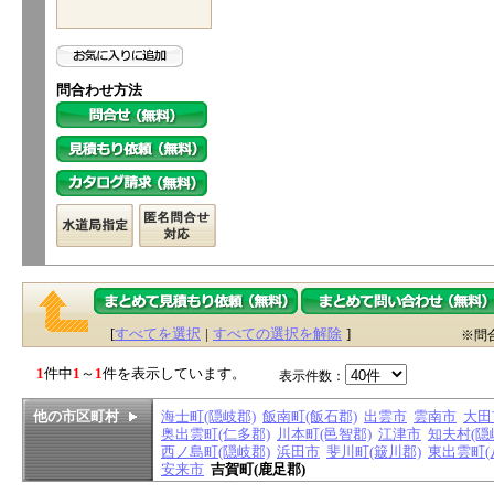
問合わせ方法
[
すべてを選択
|
すべての選択を解除
]
※問
1
件中
1
～
1
件を表示しています。
表示件数：
他の市区町村
海士町(隠岐郡)
飯南町(飯石郡)
出雲市
雲南市
大田
奥出雲町(仁多郡)
川本町(邑智郡)
江津市
知夫村(隠
西ノ島町(隠岐郡)
浜田市
斐川町(簸川郡)
東出雲町(
安来市
吉賀町(鹿足郡)