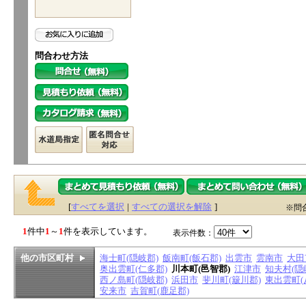
問合わせ方法
[
すべてを選択
|
すべての選択を解除
]
※問
1
件中
1
～
1
件を表示しています。
表示件数：
他の市区町村
海士町(隠岐郡)
飯南町(飯石郡)
出雲市
雲南市
大田
奥出雲町(仁多郡)
川本町(邑智郡)
江津市
知夫村(隠
西ノ島町(隠岐郡)
浜田市
斐川町(簸川郡)
東出雲町(
安来市
吉賀町(鹿足郡)