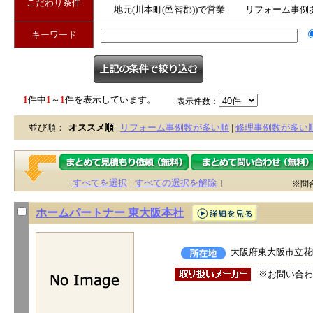
こだわり条件
地元(川本町(邑智郡))で営業
リフォーム事例
キーワード
1
件中
1
～
1
件を表示しています。
表示件数：
並び順：
オススメ順
|
リフォーム事例数が多い順
|
修理事例数が多い
[
すべてを選択
|
すべての選択を解除
]
※問
ホームパートナー 東大阪本社
大阪府東大阪市立花町
※お問い合わ