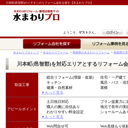
川本町(邑智郡)のイチオシのリフォーム会社を探す【水まわりプロ】
ログイン
ようこそ、
ゲスト
さん。
リフォーム会社を探す
リフォーム事例を見る
水まわりプロトップ
>
水まわりリフォーム
>
島根県の水まわりリフォーム
>
島根県の市
川本町(邑智郡)を対応エリアとするリフォーム
総合リフォーム(増築・改築)
住宅・一戸建て
キッチン
風呂・バス・浴
取扱工事
健康・自然素材
屋根
▼もっと見る
土日祝日対応
プラン提案力に
職人の腕に自信あり
地元で長年の実
アピールポイント
わかりやすい料金設定
ショールームあ
▼もっと見る
Web問合せ可
Web見積もり依