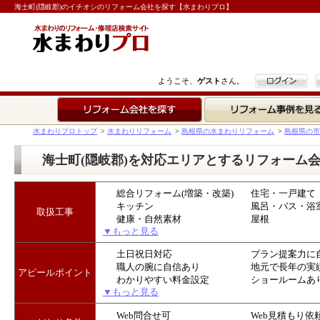
海士町(隠岐郡)のイチオシのリフォーム会社を探す【水まわりプロ】
ログイン
ようこそ、
ゲスト
さん。
リフォーム会社を探す
リフォーム事例を見る
水まわりプロトップ
>
水まわりリフォーム
>
島根県の水まわりリフォーム
>
島根県の市
海士町(隠岐郡)を対応エリアとするリフォーム
総合リフォーム(増築・改築)
住宅・一戸建て
キッチン
風呂・バス・浴
取扱工事
健康・自然素材
屋根
▼もっと見る
土日祝日対応
プラン提案力に
職人の腕に自信あり
地元で長年の実
アピールポイント
わかりやすい料金設定
ショールームあ
▼もっと見る
Web問合せ可
Web見積もり依