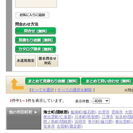
問合わせ方法
[
すべてを選択
|
すべての選択を解除
]
※問
1
件中
1
～
1
件を表示しています。
表示件数：
他の市区町村
海士町(隠岐郡)
飯南町(飯石郡)
出雲市
雲南市
大田
奥出雲町(仁多郡)
川本町(邑智郡)
江津市
知夫村(隠
西ノ島町(隠岐郡)
浜田市
斐川町(簸川郡)
東出雲町(
安来市
吉賀町(鹿足郡)