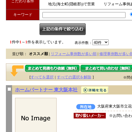
こだわり条件
地元(海士町(隠岐郡))で営業
リフォーム事例
キーワード
1
件中
1
～
1
件を表示しています。
表示件数：
並び順：
オススメ順
|
リフォーム事例数が多い順
|
修理事例数が多い
[
すべてを選択
|
すべての選択を解除
]
※問
ホームパートナー 東大阪本社
大阪府東大阪市立花町
※お問い合わ