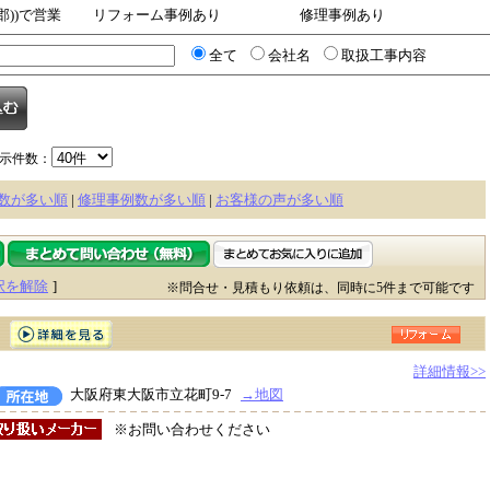
郡))で営業
リフォーム事例あり
修理事例あり
全て
会社名
取扱工事内容
示件数：
数が多い順
|
修理事例数が多い順
|
お客様の声が多い順
択を解除
]
※問合せ・見積もり依頼は、同時に5件まで可能です
詳細情報>>
大阪府東大阪市立花町9-7
→地図
※お問い合わせください