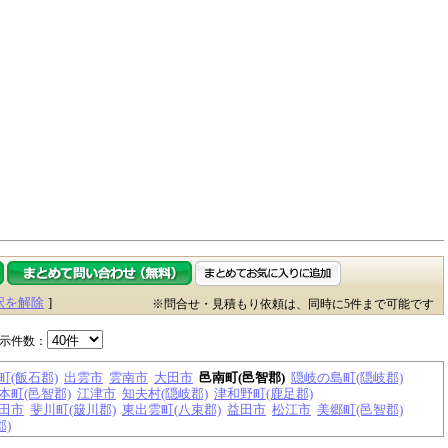
択を解除
]
※問合せ・見積もり依頼は、同時に5件まで可能です
示件数：
町(飯石郡)
出雲市
雲南市
大田市
邑南町(邑智郡)
隠岐の島町(隠岐郡)
本町(邑智郡)
江津市
知夫村(隠岐郡)
津和野町(鹿足郡)
田市
斐川町(簸川郡)
東出雲町(八束郡)
益田市
松江市
美郷町(邑智郡)
郡)