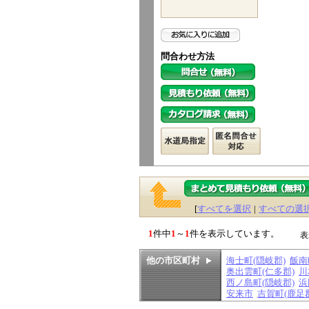
問合わせ方法
[
すべてを選択
|
すべての選
1
件中
1
～
1
件を表示しています。
表
他の市区町村
海士町(隠岐郡)
飯南
奥出雲町(仁多郡)
川
西ノ島町(隠岐郡)
浜
安来市
吉賀町(鹿足