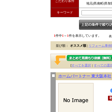
こだわり条件
地元(邑南町(邑智
キーワード
1
件中
1
～
1
件を表示しています。
表
並び順：
オススメ順
|
リフォーム事例
[
すべてを選択
|
すべての選
ホームパートナー 東大阪本社