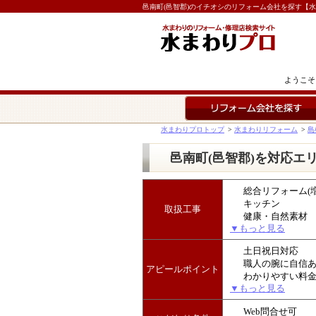
邑南町(邑智郡)のイチオシのリフォーム会社を探す【
ようこそ
リフォーム会社を探す
水まわりプロトップ
>
水まわりリフォーム
>
島
邑南町(邑智郡)を対応エ
総合リフォーム(
キッチン
取扱工事
健康・自然素材
▼もっと見る
土日祝日対応
職人の腕に自信
アピールポイント
わかりやすい料
▼もっと見る
Web問合せ可