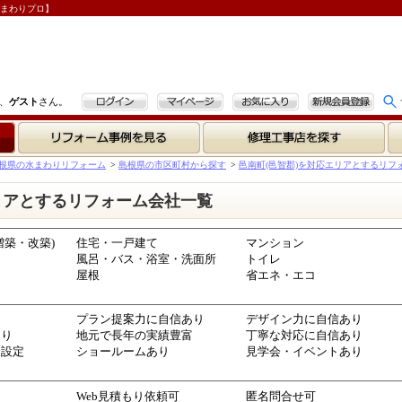
水まわりプロ】
ログイン
マイページ
お気に入り
新規会員登録
、
ゲスト
さん。
リフォーム事例を見る
修理工事店を探す
根県の水まわりリフォーム
>
島根県の市区町村から探す
>
邑南町(邑智郡)を対応エリアとするリフ
リアとするリフォーム会社一覧
増築・改築)
住宅・一戸建て
マンション
風呂・バス・浴室・洗面所
トイレ
屋根
省エネ・エコ
プラン提案力に自信あり
デザイン力に自信あり
あり
地元で長年の実績豊富
丁寧な対応に自信あり
金設定
ショールームあり
見学会・イベントあり
Web見積もり依頼可
匿名問合せ可