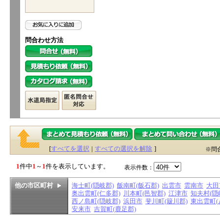
問合わせ方法
[
すべてを選択
|
すべての選択を解除
]
※問
1
件中
1
～
1
件を表示しています。
表示件数：
他の市区町村
海士町(隠岐郡)
飯南町(飯石郡)
出雲市
雲南市
大田
奥出雲町(仁多郡)
川本町(邑智郡)
江津市
知夫村(隠
西ノ島町(隠岐郡)
浜田市
斐川町(簸川郡)
東出雲町(
安来市
吉賀町(鹿足郡)