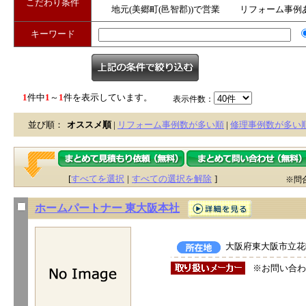
こだわり条件
地元(美郷町(邑智郡))で営業
リフォーム事例
キーワード
1
件中
1
～
1
件を表示しています。
表示件数：
並び順：
オススメ順
|
リフォーム事例数が多い順
|
修理事例数が多い
[
すべてを選択
|
すべての選択を解除
]
※問
ホームパートナー 東大阪本社
大阪府東大阪市立花町
※お問い合わ