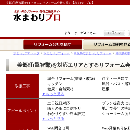
美郷町(邑智郡)のイチオシのリフォーム会社を探す【水まわりプロ】
ログイン
ようこそ、
ゲスト
さん。
リフォーム会社を探す
リフォーム事例を見る
水まわりプロトップ
>
水まわりリフォーム
>
島根県の水まわりリフォーム
>
島根県の市
美郷町(邑智郡)を対応エリアとするリフォーム
総合リフォーム(増築・改築)
住宅・一戸建て
キッチン
風呂・バス・浴
取扱工事
健康・自然素材
屋根
▼もっと見る
土日祝日対応
プラン提案力に
職人の腕に自信あり
地元で長年の実
アピールポイント
わかりやすい料金設定
ショールームあ
▼もっと見る
Web問合せ可
Web見積もり依