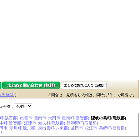
択を解除
]
※問合せ・見積もり依頼は、同時に5件まで可能です
示件数：
町(飯石郡)
出雲市
雲南市
大田市
邑南町(邑智郡)
隠岐の島町(隠岐郡)
本町(邑智郡)
江津市
知夫村(隠岐郡)
津和野町(鹿足郡)
田市
斐川町(簸川郡)
東出雲町(八束郡)
益田市
松江市
美郷町(邑智郡)
郡)