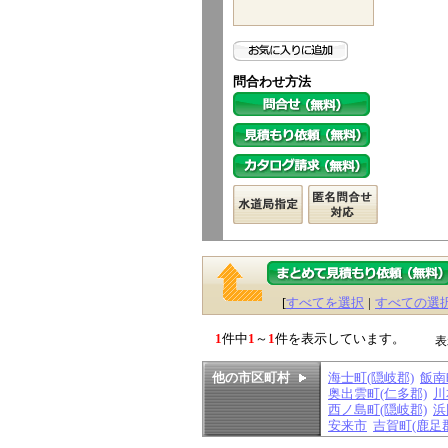
問合わせ方法
[
すべてを選択
|
すべての選
1
件中
1
～
1
件を表示しています。
表
他の市区町村
海士町(隠岐郡)
飯南
奥出雲町(仁多郡)
川
西ノ島町(隠岐郡)
浜
安来市
吉賀町(鹿足