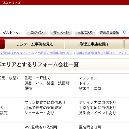
す【水まわりプロ】
ログイン
マイページ
お気に入り
新規会員登録
、
ゲスト
さん。
リフォーム事例を見る
修理工事店を探す
根県の水まわりリフォーム
>
島根県の市区町村から探す
>
隠岐の島町(隠岐郡)を対応エリアとする
応エリアとするリフォーム会社一覧
増築・改築)
住宅・一戸建て
マンション
風呂・バス・浴室・洗面所
トイレ
屋根
省エネ・エコ
プラン提案力に自信あり
デザイン力に自信あり
あり
地元で長年の実績豊富
丁寧な対応に自信あり
金設定
ショールームあり
見学会・イベントあり
Web見積もり依頼可
匿名問合せ可