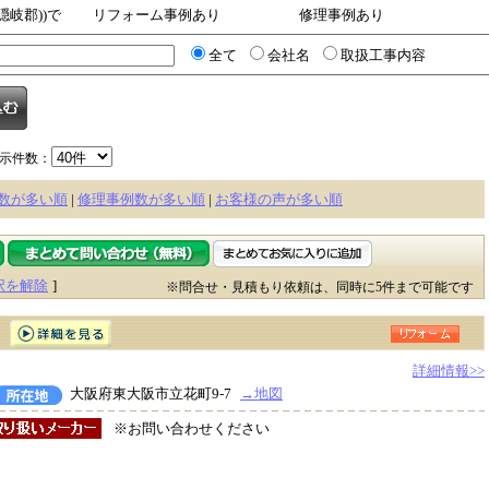
隠岐郡))で
リフォーム事例あり
修理事例あり
全て
会社名
取扱工事内容
示件数：
数が多い順
|
修理事例数が多い順
|
お客様の声が多い順
択を解除
]
※問合せ・見積もり依頼は、同時に5件まで可能です
詳細情報>>
大阪府東大阪市立花町9-7
→地図
※お問い合わせください