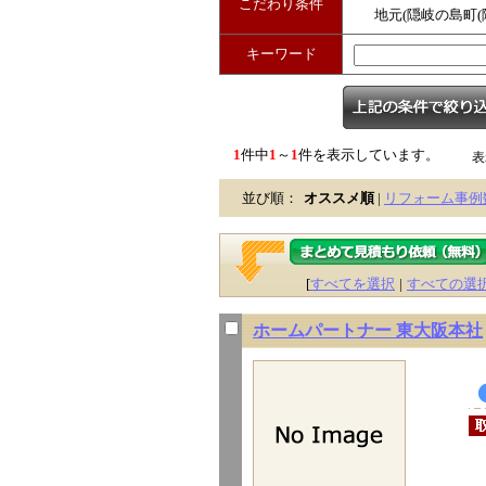
こだわり条件
地元(隠岐の島町(
営業
キーワード
1
件中
1
～
1
件を表示しています。
表
並び順：
オススメ順
|
リフォーム事例
[
すべてを選択
|
すべての選
ホームパートナー 東大阪本社