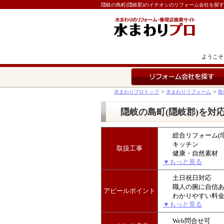
隠岐の島町(隠岐郡)のイチオシのリフォーム会社を探
ようこそ
リフォーム会社を探す
水まわりプロトップ
>
水まわりリフォーム
>
島
隠岐の島町(隠岐郡)を対
総合リフォーム(
キッチン
取扱工事
健康・自然素材
▼もっと見る
土日祝日対応
職人の腕に自信
アピールポイント
わかりやすい料
▼もっと見る
Web問合せ可