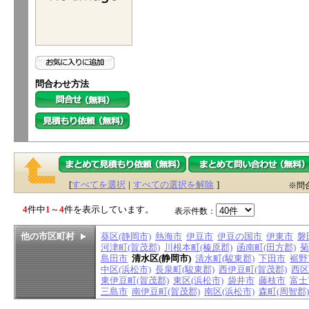
問合わせ方法
[
すべてを選択
|
すべての選択を解除
]
※問
4
件中
1
～
4
件を表示しています。
表示件数：
他の市区町村
葵区(静岡市)
熱海市
伊豆市
伊豆の国市
伊東市
磐
河津町(賀茂郡)
川根本町(榛原郡)
函南町(田方郡)
菊
島田市
清水区(静岡市)
清水町(駿東郡)
下田市
裾野
中区(浜松市)
長泉町(駿東郡)
西伊豆町(賀茂郡)
西区
東伊豆町(賀茂郡)
東区(浜松市)
袋井市
藤枝市
富士
三島市
南伊豆町(賀茂郡)
南区(浜松市)
森町(周智郡)