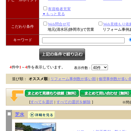
有資格者充実
▼もっと見る
Web問合せ可
Web見積もり依
こだわり条件
地元(清水区(静岡市))で営業
リフォーム事例
キーワード
4
件中
1
～
4
件を表示しています。
表示件数：
並び順：
オススメ順
|
リフォーム事例数が多い順
|
修理事例数が多い
[
すべてを選択
|
すべての選択を解除
]
※問
芝水