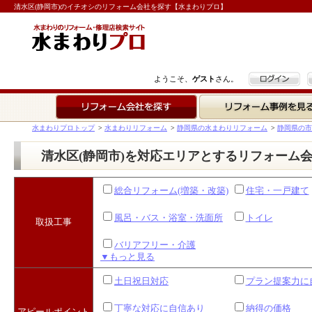
清水区(静岡市)のイチオシのリフォーム会社を探す【水まわりプロ】
ログイン
ようこそ、
ゲスト
さん。
リフォーム会社を探す
リフォーム事例を見る
水まわりプロトップ
>
水まわりリフォーム
>
静岡県の水まわりリフォーム
>
静岡県の市
清水区(静岡市)を対応エリアとするリフォーム
総合リフォーム(増築・改築)
住宅・一戸建て
風呂・バス・浴室・洗面所
トイレ
取扱工事
バリアフリー・介護
▼もっと見る
土日祝日対応
プラン提案力に
丁寧な対応に自信あり
納得の価格
アピールポイント