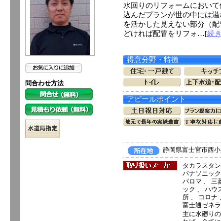
水回りのリフォームにおいて
込んだプランが世の中には溢
を活かした見えない部分（配
どければ配管をリフォ…[
続
得意分野・特徴
問合わせ方法
アピールポイント
静岡県富士宮市西小泉
タカラスタン
パナソニック電
パロマ 、 三菱
ック 、 ハウ
所 、 コロナ
富士通ゼネラ
主に水廻りの