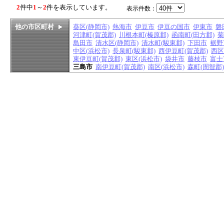
2
件中
1
～
2
件を表示しています。
表示件数：
他の市区町村
葵区(静岡市)
熱海市
伊豆市
伊豆の国市
伊東市
磐
河津町(賀茂郡)
川根本町(榛原郡)
函南町(田方郡)
菊
島田市
清水区(静岡市)
清水町(駿東郡)
下田市
裾野
中区(浜松市)
長泉町(駿東郡)
西伊豆町(賀茂郡)
西区
東伊豆町(賀茂郡)
東区(浜松市)
袋井市
藤枝市
富士
三島市
南伊豆町(賀茂郡)
南区(浜松市)
森町(周智郡)