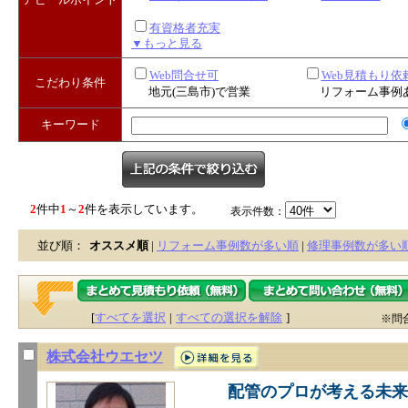
有資格者充実
▼もっと見る
Web問合せ可
Web見積もり依
こだわり条件
地元(三島市)で営業
リフォーム事例
キーワード
2
件中
1
～
2
件を表示しています。
表示件数：
並び順：
オススメ順
|
リフォーム事例数が多い順
|
修理事例数が多い
[
すべてを選択
|
すべての選択を解除
]
※問
株式会社ウエセツ
配管のプロが考える未来