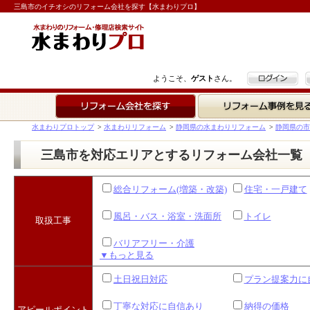
三島市のイチオシのリフォーム会社を探す【水まわりプロ】
ログイン
ようこそ、
ゲスト
さん。
リフォーム会社を探す
リフォーム事例を見る
水まわりプロトップ
>
水まわりリフォーム
>
静岡県の水まわりリフォーム
>
静岡県の市
三島市を対応エリアとするリフォーム会社一覧
総合リフォーム(増築・改築)
住宅・一戸建て
風呂・バス・浴室・洗面所
トイレ
取扱工事
バリアフリー・介護
▼もっと見る
土日祝日対応
プラン提案力に
丁寧な対応に自信あり
納得の価格
アピールポイント