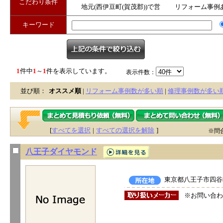
こだわり条件
地元(西伊豆町(賀茂郡))で営
リフォーム事例
業
キーワード
1
件中
1
～
1
件を表示しています。
表示件数：
並び順：
オススメ順
|
リフォーム事例数が多い順
|
修理事例数が多い
[
すべてを選択
|
すべての選択を解除
]
※問
八王子ダイヤモンド
東京都八王子市四谷町
※お問い合わ