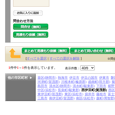
問合わせ方法
[
すべてを選択
|
すべての選択を解除
]
※問
1
件中
1
～
1
件を表示しています。
表示件数：
他の市区町村
葵区(静岡市)
熱海市
伊豆市
伊豆の国市
伊東市
磐
河津町(賀茂郡)
川根本町(榛原郡)
函南町(田方郡)
菊
島田市
清水区(静岡市)
清水町(駿東郡)
下田市
裾野
中区(浜松市)
長泉町(駿東郡)
西伊豆町(賀茂郡)
西区
東伊豆町(賀茂郡)
東区(浜松市)
袋井市
藤枝市
富士
三島市
南伊豆町(賀茂郡)
南区(浜松市)
森町(周智郡)