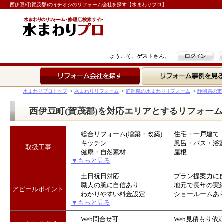
西伊豆町(賀茂郡)のイチオシのリフォーム会社を探す【水まわりプロ】
ログイン
ようこそ、
ゲスト
さん。
リフォーム会社を探す
リフォーム事例を見る
水まわりプロトップ
>
水まわりリフォーム
>
静岡県の水まわりリフォーム
>
静岡県の市
西伊豆町(賀茂郡)を対応エリアとするリフォー
総合リフォーム(増築・改築)
住宅・一戸建て
キッチン
風呂・バス・浴
取扱工事
健康・自然素材
屋根
▼もっと見る
土日祝日対応
プラン提案力に
職人の腕に自信あり
地元で長年の実
アピールポイント
わかりやすい料金設定
ショールームあ
▼もっと見る
Web問合せ可
Web見積もり依