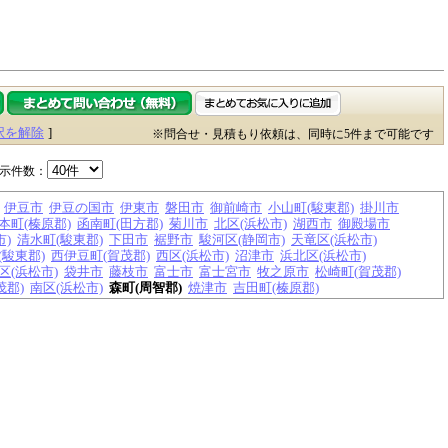
択を解除
]
※問合せ・見積もり依頼は、同時に5件まで可能です
示件数：
伊豆市
伊豆の国市
伊東市
磐田市
御前崎市
小山町(駿東郡)
掛川市
本町(榛原郡)
函南町(田方郡)
菊川市
北区(浜松市)
湖西市
御殿場市
市)
清水町(駿東郡)
下田市
裾野市
駿河区(静岡市)
天竜区(浜松市)
(駿東郡)
西伊豆町(賀茂郡)
西区(浜松市)
沼津市
浜北区(浜松市)
区(浜松市)
袋井市
藤枝市
富士市
富士宮市
牧之原市
松崎町(賀茂郡)
茂郡)
南区(浜松市)
森町(周智郡)
焼津市
吉田町(榛原郡)