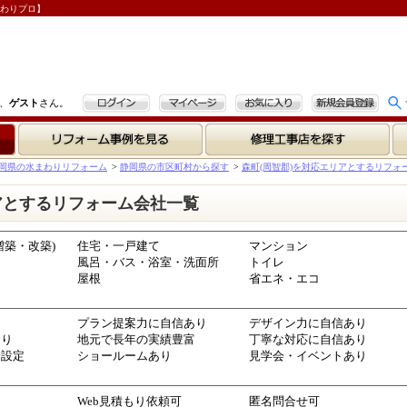
まわりプロ】
ログイン
マイページ
お気に入り
新規会員登録
、
ゲスト
さん。
リフォーム事例を見る
修理工事店を探す
岡県の水まわりリフォーム
>
静岡県の市区町村から探す
>
森町(周智郡)を対応エリアとするリフォ
アとするリフォーム会社一覧
増築・改築)
住宅・一戸建て
マンション
風呂・バス・浴室・洗面所
トイレ
屋根
省エネ・エコ
プラン提案力に自信あり
デザイン力に自信あり
あり
地元で長年の実績豊富
丁寧な対応に自信あり
金設定
ショールームあり
見学会・イベントあり
Web見積もり依頼可
匿名問合せ可