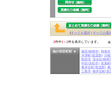
[
すべてを選択
|
すべての選
2
件中
1
～
2
件を表示しています。
表
他の市区町村
葵区(静岡市)
熱海市
河津町(賀茂郡)
川根
島田市
清水区(静岡
中区(浜松市)
長泉町
東伊豆町(賀茂郡)
東
三島市
南伊豆町(賀