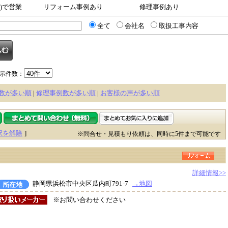
))で営業
リフォーム事例あり
修理事例あり
全て
会社名
取扱工事内容
示件数：
数が多い順
|
修理事例数が多い順
|
お客様の声が多い順
択を解除
]
※問合せ・見積もり依頼は、同時に5件まで可能です
詳細情報>>
静岡県浜松市中央区瓜内町791-7
→地図
※お問い合わせください