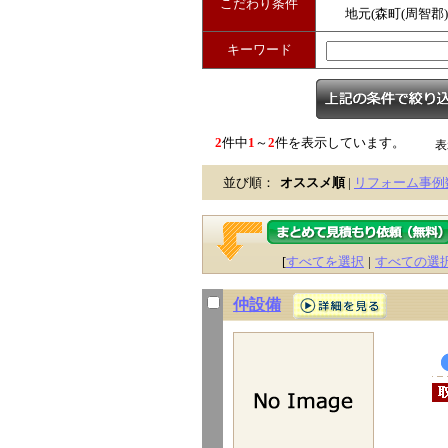
こだわり条件
地元(森町(周智郡
キーワード
2
件中
1
～
2
件を表示しています。
表
並び順：
オススメ順
|
リフォーム事例
[
すべてを選択
|
すべての選
仲設備