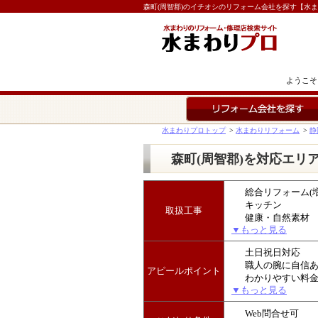
森町(周智郡)のイチオシのリフォーム会社を探す【水
ようこそ
リフォーム会社を探す
水まわりプロトップ
>
水まわりリフォーム
>
静
森町(周智郡)を対応エリ
総合リフォーム(
キッチン
取扱工事
健康・自然素材
▼もっと見る
土日祝日対応
職人の腕に自信
アピールポイント
わかりやすい料
▼もっと見る
Web問合せ可