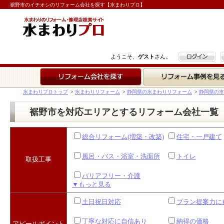
裾野市のイチオシのリフォーム会社を探す【水まわりプロ】
ログイン
ようこそ、
ゲスト
さん。
リフォーム会社を探す
リフォーム事例を見る
水まわりプロトップ
>
水まわりリフォーム
>
静岡県の水まわりリフォーム
>
静岡県の市
裾野市を対応エリアとするリフォーム会社一覧
総合リフォーム(増築・改築)
住宅・一戸建て
風呂・バス・浴室・洗面所
トイレ
取扱工事
バリアフリー・介護
▼もっと見る
土日祝日対応
プラン提案力に
丁寧な対応に自信あり
納得の価格
アピールポイント