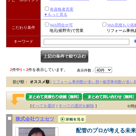
有資格者充実
▼もっと見る
Web問合せ可
Web見積もり依
こだわり条件
地元(裾野市)で営業
リフォーム事例
キーワード
2
件中
1
～
2
件を表示しています。
表示件数：
並び順：
オススメ順
|
リフォーム事例数が多い順
|
修理事例数が多い
[
すべてを選択
|
すべての選択を解除
]
※問
株式会社ウエセツ
配管のプロが考える未来