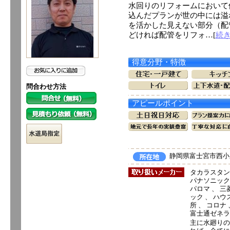
水回りのリフォームにおいて
込んだプランが世の中には溢
を活かした見えない部分（配
どければ配管をリフォ…[
続
得意分野・特徴
問合わせ方法
アピールポイント
静岡県富士宮市西小泉
タカラスタン
パナソニック電
パロマ 、 三菱
ック 、 ハウ
所 、 コロナ
富士通ゼネラ
主に水廻りの