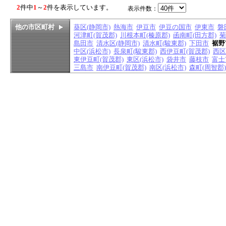
2
件中
1
～
2
件を表示しています。
表示件数：
他の市区町村
葵区(静岡市)
熱海市
伊豆市
伊豆の国市
伊東市
磐
河津町(賀茂郡)
川根本町(榛原郡)
函南町(田方郡)
菊
島田市
清水区(静岡市)
清水町(駿東郡)
下田市
裾野
中区(浜松市)
長泉町(駿東郡)
西伊豆町(賀茂郡)
西区
東伊豆町(賀茂郡)
東区(浜松市)
袋井市
藤枝市
富士
三島市
南伊豆町(賀茂郡)
南区(浜松市)
森町(周智郡)