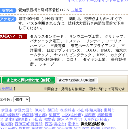
すべてのアピールポイントを見る>>
愛知県豊橋市曙町字若松117-5
→地図
県道405号線（小松原街道）「曙町北」交差点より西へすぐで
す。 バスを利用される方は、技科大方面行き南消防署前で下車
してください。
タカラスタンダード 、 サンウエーブ工業 、 クリナップ 、
パナソニック電工 、 トステム 、 リンナイ 、 ノーリツ 、
ハーマン 、 三菱電機 、 東芝ホームアプライアンス 、 三
洋電機 、 日立アプライアンス 、 TOTO 、 INAX 、 積水ホ
ームテクノ 、 ヤマハリビングテック 、 KVK 、 カクダイ
、 三栄水栓製作所 、 コロナ 、 ダイキン工業 、 長府製作
所 、 シャープ
択を解除
]
※問合せ・見積もり依頼は、同時に5件まで可能です
示件数：
伊豆市
伊豆の国市
伊東市
磐田市
御前崎市
小山町(駿東郡)
掛川市
本町(榛原郡)
函南町(田方郡)
菊川市
北区(浜松市)
湖西市
御殿場市
市)
清水町(駿東郡)
下田市
裾野市
駿河区(静岡市)
天竜区(浜松市)
(駿東郡)
西伊豆町(賀茂郡)
西区(浜松市)
沼津市
浜北区(浜松市)
区(浜松市)
袋井市
藤枝市
富士市
富士宮市
牧之原市
松崎町(賀茂郡)