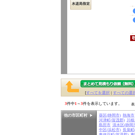
[
すべてを選択
|
すべての選
3
件中
1
～
3
件を表示しています。
表
他の市区町村
葵区(静岡市)
熱海市
河津町(賀茂郡)
川根
島田市
清水区(静岡
中区(浜松市)
長泉町
東伊豆町(賀茂郡)
東