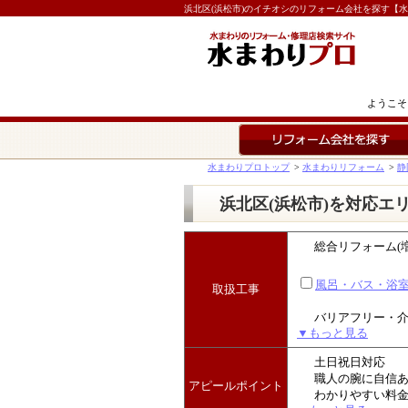
浜北区(浜松市)のイチオシのリフォーム会社を探す【
ようこそ
リフォーム会社を探す
水まわりプロトップ
>
水まわりリフォーム
>
静
浜北区(浜松市)を対応エ
総合リフォーム(
風呂・バス・浴
取扱工事
バリアフリー・
▼もっと見る
土日祝日対応
職人の腕に自信
アピールポイント
わかりやすい料