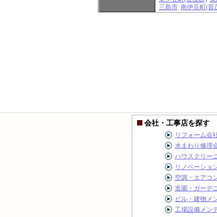
三島市
南伊豆町(賀
会社・工事店を探す
リフォーム会
水まわり修理
ハウスクリー
リノベーショ
空調・エアコ
造園・ガーデ
ビル・建物メ
工場設備メン