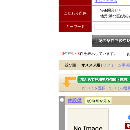
▼もっと見る
Web問合せ可
こだわり条件
地元(浜北区(浜松
キーワード
3
件中
1
～
3
件を表示しています。
表
並び順：
オススメ順
|
リフォーム事例
[
すべてを選択
|
すべての選
仲設備