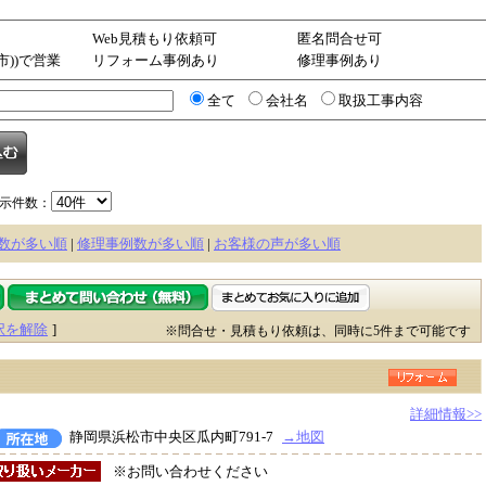
Web見積もり依頼可
匿名問合せ可
市))で営業
リフォーム事例あり
修理事例あり
全て
会社名
取扱工事内容
示件数：
数が多い順
|
修理事例数が多い順
|
お客様の声が多い順
択を解除
]
※問合せ・見積もり依頼は、同時に5件まで可能です
詳細情報>>
静岡県浜松市中央区瓜内町791-7
→地図
※お問い合わせください