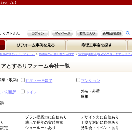
水まわりプロ】
ログイン
マイページ
お気に入り
新規会員登録
、
ゲスト
さん。
リフォーム事例を見る
修理工事店を探す
岡県の水まわりリフォーム
>
静岡県の市区町村から探す
>
浜北区(浜松市)を対応エリアとするリフ
リアとするリフォーム会社一覧
増築・改築)
住宅・一戸建て
マンション
外装・外壁
室・洗面所
トイレ
屋根
介護
プラン提案力に自信あり
デザイン力に自信あり
あり
地元で長年の実績豊富
丁寧な対応に自信あり
金設定
ショールームあり
見学会・イベントあり