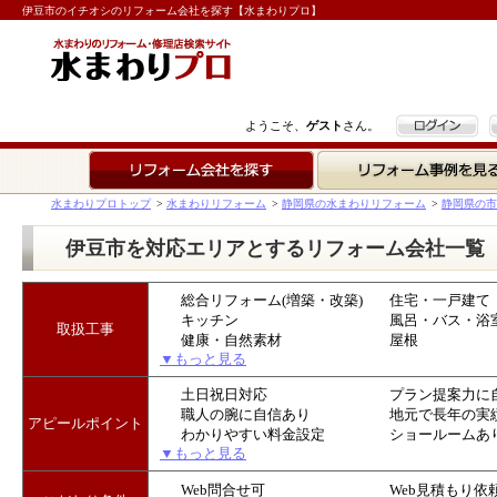
伊豆市のイチオシのリフォーム会社を探す【水まわりプロ】
ログイン
ようこそ、
ゲスト
さん。
リフォーム会社を探す
リフォーム事例を見る
水まわりプロトップ
>
水まわりリフォーム
>
静岡県の水まわりリフォーム
>
静岡県の市
伊豆市を対応エリアとするリフォーム会社一覧
総合リフォーム(増築・改築)
住宅・一戸建て
キッチン
風呂・バス・浴
取扱工事
健康・自然素材
屋根
▼もっと見る
土日祝日対応
プラン提案力に
職人の腕に自信あり
地元で長年の実
アピールポイント
わかりやすい料金設定
ショールームあ
▼もっと見る
Web問合せ可
Web見積もり依