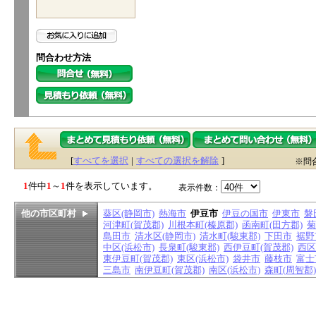
問合わせ方法
[
すべてを選択
|
すべての選択を解除
]
※問
1
件中
1
～
1
件を表示しています。
表示件数：
他の市区町村
葵区(静岡市)
熱海市
伊豆市
伊豆の国市
伊東市
磐
河津町(賀茂郡)
川根本町(榛原郡)
函南町(田方郡)
菊
島田市
清水区(静岡市)
清水町(駿東郡)
下田市
裾野
中区(浜松市)
長泉町(駿東郡)
西伊豆町(賀茂郡)
西区
東伊豆町(賀茂郡)
東区(浜松市)
袋井市
藤枝市
富士
三島市
南伊豆町(賀茂郡)
南区(浜松市)
森町(周智郡)