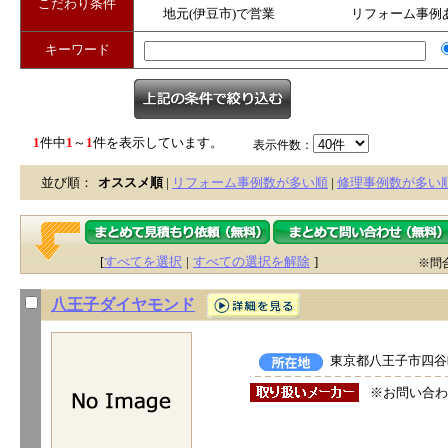
こだわり条件
地元(伊豆市)で営業
リフォーム事例
キーワード
1
件中
1
～
1
件を表示しています。
表示件数：
並び順：
オススメ順
|
リフォーム事例数が多い順
|
修理事例数が多い
[
すべてを選択
|
すべての選択を解除
]
※問
八王子ダイヤモンド
東京都八王子市四谷町
※お問い合わ