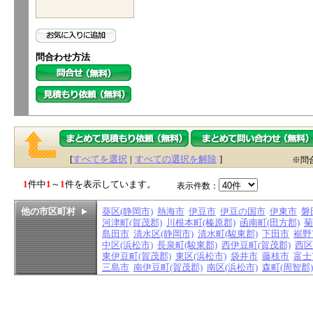
問合わせ方法
[
すべてを選択
|
すべての選択を解除
]
※問
1
件中
1
～
1
件を表示しています。
表示件数：
他の市区町村
葵区(静岡市)
熱海市
伊豆市
伊豆の国市
伊東市
磐
河津町(賀茂郡)
川根本町(榛原郡)
函南町(田方郡)
菊
島田市
清水区(静岡市)
清水町(駿東郡)
下田市
裾野
中区(浜松市)
長泉町(駿東郡)
西伊豆町(賀茂郡)
西区
東伊豆町(賀茂郡)
東区(浜松市)
袋井市
藤枝市
富士
三島市
南伊豆町(賀茂郡)
南区(浜松市)
森町(周智郡)