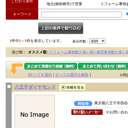
こだわり条件
地元(御前崎市)で営業
リフォーム事例
キーワード
1
件中
1
～
1
件を表示しています。
表示件数：
並び順：
オススメ順
|
リフォーム事例数が多い順
|
修理事例数が多い
[
すべてを選択
|
すべての選択を解除
]
※問
八王子ダイヤモンド
東京都八王子市四谷町
※お問い合わ