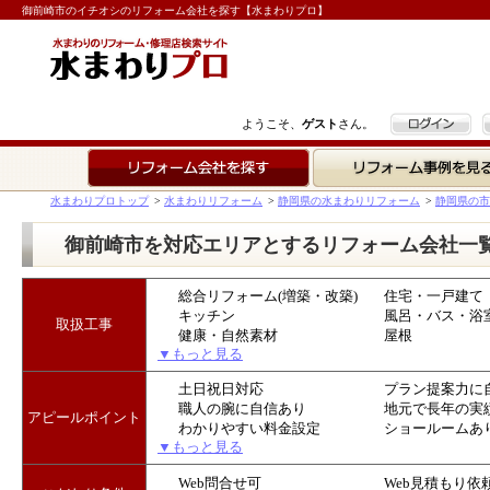
御前崎市のイチオシのリフォーム会社を探す【水まわりプロ】
ログイン
ようこそ、
ゲスト
さん。
リフォーム会社を探す
リフォーム事例を見る
水まわりプロトップ
>
水まわりリフォーム
>
静岡県の水まわりリフォーム
>
静岡県の市
御前崎市を対応エリアとするリフォーム会社一
総合リフォーム(増築・改築)
住宅・一戸建て
キッチン
風呂・バス・浴
取扱工事
健康・自然素材
屋根
▼もっと見る
土日祝日対応
プラン提案力に
職人の腕に自信あり
地元で長年の実
アピールポイント
わかりやすい料金設定
ショールームあ
▼もっと見る
Web問合せ可
Web見積もり依