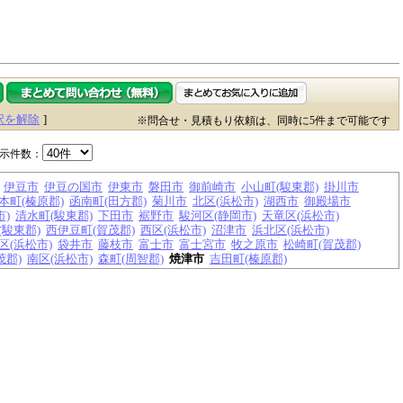
択を解除
]
※問合せ・見積もり依頼は、同時に5件まで可能です
示件数：
伊豆市
伊豆の国市
伊東市
磐田市
御前崎市
小山町(駿東郡)
掛川市
本町(榛原郡)
函南町(田方郡)
菊川市
北区(浜松市)
湖西市
御殿場市
市)
清水町(駿東郡)
下田市
裾野市
駿河区(静岡市)
天竜区(浜松市)
(駿東郡)
西伊豆町(賀茂郡)
西区(浜松市)
沼津市
浜北区(浜松市)
区(浜松市)
袋井市
藤枝市
富士市
富士宮市
牧之原市
松崎町(賀茂郡)
茂郡)
南区(浜松市)
森町(周智郡)
焼津市
吉田町(榛原郡)