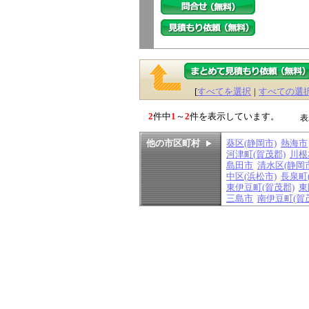
[
すべてを選択
|
すべての選
2
件中
1
～
2
件を表示しています。
表
他の市区町村
葵区(静岡市)
熱海市
河津町(賀茂郡)
川根
島田市
清水区(静岡
中区(浜松市)
長泉町
東伊豆町(賀茂郡)
東
三島市
南伊豆町(賀