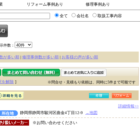
業
リフォーム事例あり
修理事例あり
全て
会社名
取扱工事内容
示件数：
数が多い順
|
修理事例数が多い順
|
お客様の声が多い順
択を解除
]
※問合せ・見積もり依頼は、同時に5件まで可能です
詳細情報>>
静岡県静岡市駿河区曲金4丁目12-9
→地図
※お問い合わせください