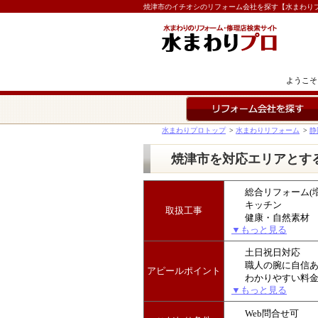
焼津市のイチオシのリフォーム会社を探す【水まわり
ようこそ
リフォーム会社を探す
水まわりプロトップ
>
水まわりリフォーム
>
静
焼津市を対応エリアとす
総合リフォーム(
キッチン
取扱工事
健康・自然素材
▼もっと見る
土日祝日対応
職人の腕に自信
アピールポイント
わかりやすい料
▼もっと見る
Web問合せ可