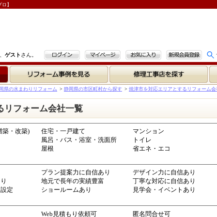
プロ】
ログイン
マイページ
お気に入り
新規会員登録
、
ゲスト
さん。
リフォーム事例を見る
修理工事店を探す
岡県の水まわりリフォーム
>
静岡県の市区町村から探す
>
焼津市を対応エリアとするリフォーム会
るリフォーム会社一覧
増築・改築)
住宅・一戸建て
マンション
風呂・バス・浴室・洗面所
トイレ
屋根
省エネ・エコ
プラン提案力に自信あり
デザイン力に自信あり
あり
地元で長年の実績豊富
丁寧な対応に自信あり
金設定
ショールームあり
見学会・イベントあり
Web見積もり依頼可
匿名問合せ可