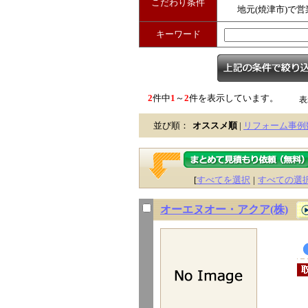
こだわり条件
地元(焼津市)で営
キーワード
2
件中
1
～
2
件を表示しています。
表
並び順：
オススメ順
|
リフォーム事例
[
すべてを選択
|
すべての選
オーエヌオー・アクア(株)