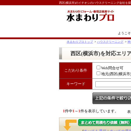
西区(横浜市)のイチオシのハウスクリーニング会社を
ようこそ
水まわりプロトップ
>
ハウスクリーニング
>
神
西区(横浜市)を対応エリ
Web問合せ可
こだわり条件
地元(西区(横浜市
キーワード
1
件中
1
～
1
件を表示しています。
表