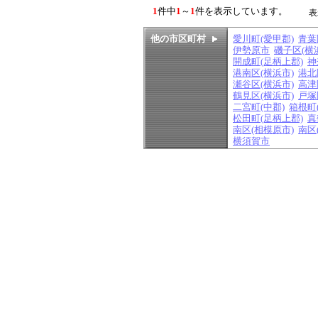
1
件中
1
～
1
件を表示しています。
表
他の市区町村
愛川町(愛甲郡)
青葉
伊勢原市
磯子区(横
開成町(足柄上郡)
神
港南区(横浜市)
港北
瀬谷区(横浜市)
高津
鶴見区(横浜市)
戸塚
二宮町(中郡)
箱根町
松田町(足柄上郡)
真
南区(相模原市)
南区
横須賀市