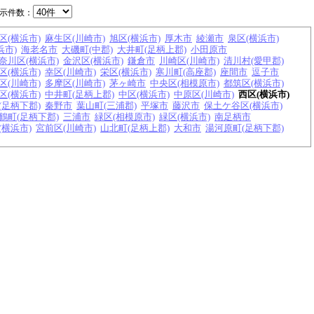
示件数：
区(横浜市)
麻生区(川崎市)
旭区(横浜市)
厚木市
綾瀬市
泉区(横浜市)
浜市)
海老名市
大磯町(中郡)
大井町(足柄上郡)
小田原市
奈川区(横浜市)
金沢区(横浜市)
鎌倉市
川崎区(川崎市)
清川村(愛甲郡)
区(横浜市)
幸区(川崎市)
栄区(横浜市)
寒川町(高座郡)
座間市
逗子市
区(川崎市)
多摩区(川崎市)
茅ヶ崎市
中央区(相模原市)
都筑区(横浜市)
区(横浜市)
中井町(足柄上郡)
中区(横浜市)
中原区(川崎市)
西区(横浜市)
(足柄下郡)
秦野市
葉山町(三浦郡)
平塚市
藤沢市
保土ケ谷区(横浜市)
鶴町(足柄下郡)
三浦市
緑区(相模原市)
緑区(横浜市)
南足柄市
(横浜市)
宮前区(川崎市)
山北町(足柄上郡)
大和市
湯河原町(足柄下郡)