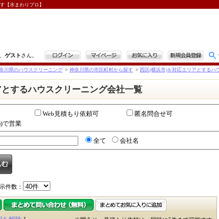
探す【水まわりプロ】
ログイン
マイページ
お気に入り
新規会員登録
、
ゲスト
さん。
奈川県のハウスクリーニング
>
神奈川県の市区町村から探す
>
西区(横浜市)を対応エリアとするハ
アとするハウスクリーニング会社一覧
Web見積もり依頼可
匿名問合せ可
))で営業
全て
会社名
示件数：