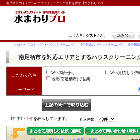
南足柄市のイチオシのハウスクリーニング会社を探す【水まわりプロ】
ログイン
ようこそ、
ゲスト
さん。
水まわりプロトップ
>
ハウスクリーニング
>
神奈川県のハウスクリーニング
>
神奈川県
南足柄市を対応エリアとするハウスクリーニン
Web問合せ可
Web見積もり依
こだわり条件
地元(南足柄市)で営業
キーワード
1
件中
1
～
1
件を表示しています。
表示件数：