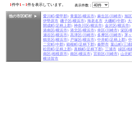
1
件中
1
～
1
件を表示しています。
表示件数：
他の市区町村
愛川町(愛甲郡)
青葉区(横浜市)
麻生区(川崎市)
旭区
伊勢原市
磯子区(横浜市)
海老名市
大磯町(中郡)
大
開成町(足柄上郡)
神奈川区(横浜市)
金沢区(横浜市)
港南区(横浜市)
港北区(横浜市)
幸区(川崎市)
栄区(
瀬谷区(横浜市)
高津区(川崎市)
多摩区(川崎市)
茅ヶ
鶴見区(横浜市)
戸塚区(横浜市)
中井町(足柄上郡)
中
二宮町(中郡)
箱根町(足柄下郡)
秦野市
葉山町(三浦
松田町(足柄上郡)
真鶴町(足柄下郡)
三浦市
緑区(相
南区(相模原市)
南区(横浜市)
宮前区(川崎市)
山北町
横須賀市