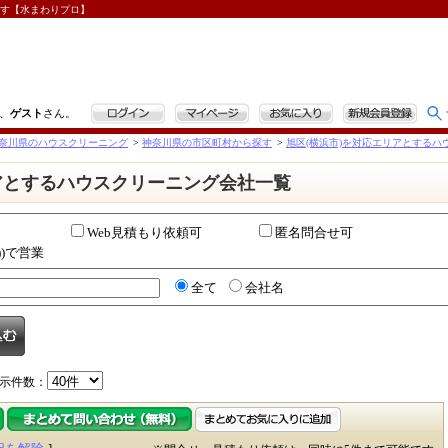
探す【水まわりプロ】
ログイン
マイページ
お気に入り
新規会員登録
、
ゲスト
さん。
奈川県のハウスクリーニング
>
神奈川県の市区町村から探す
>
旭区(横浜市)を対応エリアとするハ
アとするハウスクリーニング会社一覧
Web見積もり依頼可
匿名問合せ可
))で営業
全て
会社名
示件数：