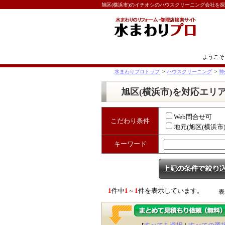
旭区(横浜市)のイチオシのハウスクリーニング会社を
ようこそ
水まわりプロトップ
>
ハウスクリーニング
>
神
旭区(横浜市)を対応エリ
Web問合せ可
こだわり条件
地元(旭区(横浜市
キーワード
1
件中
1
～
1
件を表示しています。
表