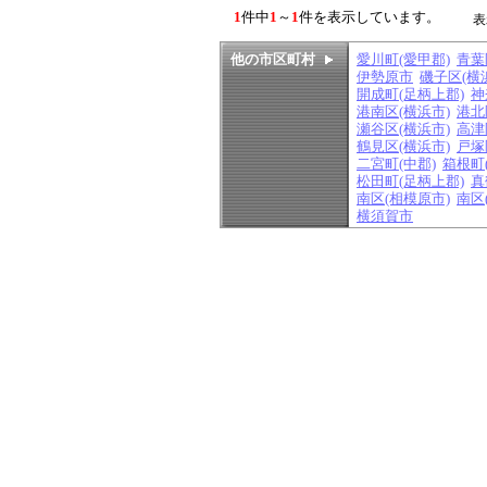
1
件中
1
～
1
件を表示しています。
表
他の市区町村
愛川町(愛甲郡)
青葉
伊勢原市
磯子区(横
開成町(足柄上郡)
神
港南区(横浜市)
港北
瀬谷区(横浜市)
高津
鶴見区(横浜市)
戸塚
二宮町(中郡)
箱根町
松田町(足柄上郡)
真
南区(相模原市)
南区
横須賀市