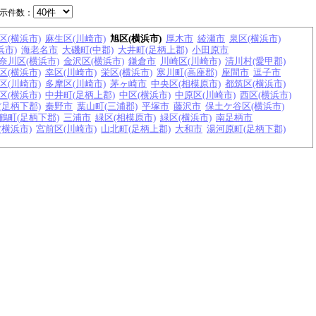
示件数：
区(横浜市)
麻生区(川崎市)
旭区(横浜市)
厚木市
綾瀬市
泉区(横浜市)
浜市)
海老名市
大磯町(中郡)
大井町(足柄上郡)
小田原市
奈川区(横浜市)
金沢区(横浜市)
鎌倉市
川崎区(川崎市)
清川村(愛甲郡)
区(横浜市)
幸区(川崎市)
栄区(横浜市)
寒川町(高座郡)
座間市
逗子市
区(川崎市)
多摩区(川崎市)
茅ヶ崎市
中央区(相模原市)
都筑区(横浜市)
区(横浜市)
中井町(足柄上郡)
中区(横浜市)
中原区(川崎市)
西区(横浜市)
(足柄下郡)
秦野市
葉山町(三浦郡)
平塚市
藤沢市
保土ケ谷区(横浜市)
鶴町(足柄下郡)
三浦市
緑区(相模原市)
緑区(横浜市)
南足柄市
(横浜市)
宮前区(川崎市)
山北町(足柄上郡)
大和市
湯河原町(足柄下郡)