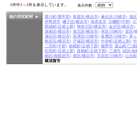
1
件中
1
～
1
件を表示しています。
表示件数：
他の市区町村
愛川町(愛甲郡)
青葉区(横浜市)
麻生区(川崎市)
旭区
伊勢原市
磯子区(横浜市)
海老名市
大磯町(中郡)
大
開成町(足柄上郡)
神奈川区(横浜市)
金沢区(横浜市)
港南区(横浜市)
港北区(横浜市)
幸区(川崎市)
栄区(
瀬谷区(横浜市)
高津区(川崎市)
多摩区(川崎市)
茅ヶ
鶴見区(横浜市)
戸塚区(横浜市)
中井町(足柄上郡)
中
二宮町(中郡)
箱根町(足柄下郡)
秦野市
葉山町(三浦
松田町(足柄上郡)
真鶴町(足柄下郡)
三浦市
緑区(相
南区(相模原市)
南区(横浜市)
宮前区(川崎市)
山北町
横須賀市