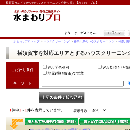
横須賀市のイチオシのハウスクリーニング会社を探す【水まわりプロ】
ログイン
ようこそ、
ゲスト
さん。
水まわりプロトップ
>
ハウスクリーニング
>
神奈川県のハウスクリーニング
>
神奈川県
横須賀市を対応エリアとするハウスクリーニン
Web問合せ可
Web見積もり依
こだわり条件
地元(横須賀市)で営業
キーワード
1
件中
1
～
1
件を表示しています。
表示件数：