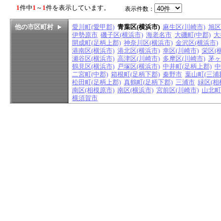
1
件中
1
～
1
件を表示しています。
表示件数：
他の市区町村
愛川町(愛甲郡)
青葉区(横浜市)
麻生区(川崎市)
旭区
伊勢原市
磯子区(横浜市)
海老名市
大磯町(中郡)
大
開成町(足柄上郡)
神奈川区(横浜市)
金沢区(横浜市)
港南区(横浜市)
港北区(横浜市)
幸区(川崎市)
栄区(
瀬谷区(横浜市)
高津区(川崎市)
多摩区(川崎市)
茅ヶ
鶴見区(横浜市)
戸塚区(横浜市)
中井町(足柄上郡)
中
二宮町(中郡)
箱根町(足柄下郡)
秦野市
葉山町(三浦
松田町(足柄上郡)
真鶴町(足柄下郡)
三浦市
緑区(相
南区(相模原市)
南区(横浜市)
宮前区(川崎市)
山北町
横須賀市