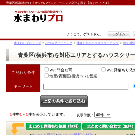
青葉区(横浜市)のイチオシのハウスクリーニング会社を探す【水まわりプロ】
ログイン
ようこそ、
ゲスト
さん。
水まわりプロトップ
>
ハウスクリーニング
>
神奈川県のハウスクリーニング
>
神奈川県
青葉区(横浜市)を対応エリアとするハウスクリ
Web問合せ可
Web見積もり依
こだわり条件
地元(青葉区(横浜市))で営業
キーワード
1
件中
1
～
1
件を表示しています。
表示件数：