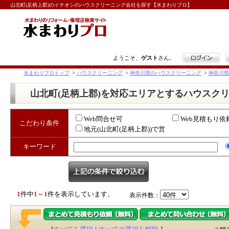
山北町(足柄上郡)のイチオシのハウスクリーニング会社を探す【水まわりプロ】
ログイン
ようこそ、
ゲスト
さん。
水まわりプロトップ
>
ハウスクリーニング
>
神奈川県のハウスクリーニング
>
神奈川県
山北町(足柄上郡)を対応エリアとするハウスク
Web問合せ可
Web見積もり依
こだわり条件
地元(山北町(足柄上郡))で営
業
キーワード
1
件中
1
～
1
件を表示しています。
表示件数：