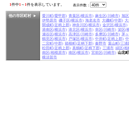
1
件中
1
～
1
件を表示しています。
表示件数：
他の市区町村
愛川町(愛甲郡)
青葉区(横浜市)
麻生区(川崎市)
旭区
伊勢原市
磯子区(横浜市)
海老名市
大磯町(中郡)
大
開成町(足柄上郡)
神奈川区(横浜市)
金沢区(横浜市)
港南区(横浜市)
港北区(横浜市)
幸区(川崎市)
栄区(
瀬谷区(横浜市)
高津区(川崎市)
多摩区(川崎市)
茅ヶ
鶴見区(横浜市)
戸塚区(横浜市)
中井町(足柄上郡)
中
二宮町(中郡)
箱根町(足柄下郡)
秦野市
葉山町(三浦
松田町(足柄上郡)
真鶴町(足柄下郡)
三浦市
緑区(相
南区(相模原市)
南区(横浜市)
宮前区(川崎市)
山北町
横須賀市