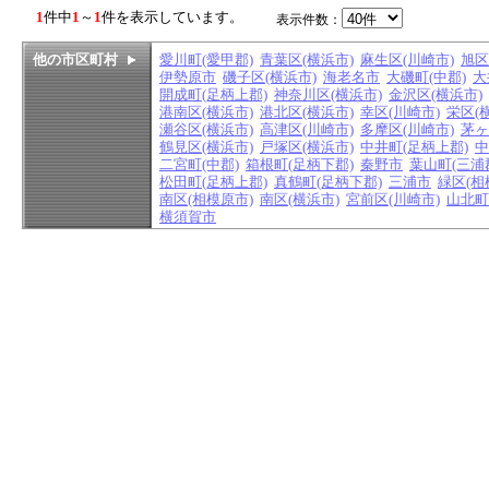
1
件中
1
～
1
件を表示しています。
表示件数：
他の市区町村
愛川町(愛甲郡)
青葉区(横浜市)
麻生区(川崎市)
旭区
伊勢原市
磯子区(横浜市)
海老名市
大磯町(中郡)
大
開成町(足柄上郡)
神奈川区(横浜市)
金沢区(横浜市)
港南区(横浜市)
港北区(横浜市)
幸区(川崎市)
栄区(
瀬谷区(横浜市)
高津区(川崎市)
多摩区(川崎市)
茅ヶ
鶴見区(横浜市)
戸塚区(横浜市)
中井町(足柄上郡)
中
二宮町(中郡)
箱根町(足柄下郡)
秦野市
葉山町(三浦
松田町(足柄上郡)
真鶴町(足柄下郡)
三浦市
緑区(相
南区(相模原市)
南区(横浜市)
宮前区(川崎市)
山北町
横須賀市