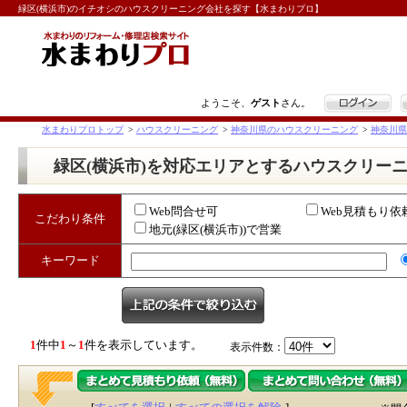
緑区(横浜市)のイチオシのハウスクリーニング会社を探す【水まわりプロ】
ログイン
ようこそ、
ゲスト
さん。
水まわりプロトップ
>
ハウスクリーニング
>
神奈川県のハウスクリーニング
>
神奈川県
緑区(横浜市)を対応エリアとするハウスクリー
Web問合せ可
Web見積もり依
こだわり条件
地元(緑区(横浜市))で営業
キーワード
1
件中
1
～
1
件を表示しています。
表示件数：