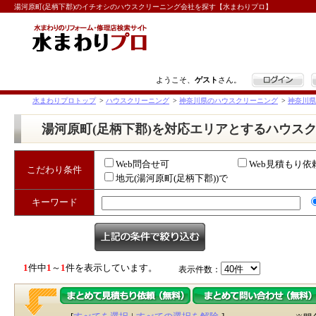
湯河原町(足柄下郡)のイチオシのハウスクリーニング会社を探す【水まわりプロ】
ログイン
ようこそ、
ゲスト
さん。
水まわりプロトップ
>
ハウスクリーニング
>
神奈川県のハウスクリーニング
>
神奈川県
湯河原町(足柄下郡)を対応エリアとするハウス
Web問合せ可
Web見積もり依
こだわり条件
地元(湯河原町(足柄下郡))で
営業
キーワード
1
件中
1
～
1
件を表示しています。
表示件数：