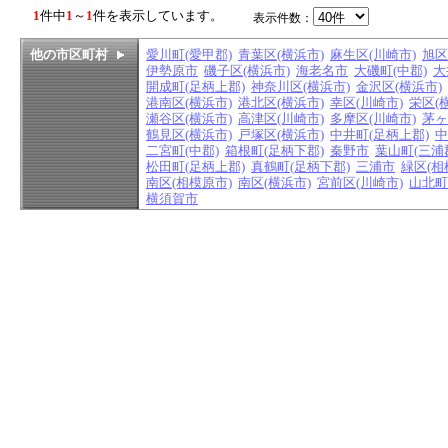
1
件中
1
～
1
件を表示しています。
表示件数：
他の市区町村
愛川町(愛甲郡)
青葉区(横浜市)
麻生区(川崎市)
旭区
伊勢原市
磯子区(横浜市)
海老名市
大磯町(中郡)
大
開成町(足柄上郡)
神奈川区(横浜市)
金沢区(横浜市)
港南区(横浜市)
港北区(横浜市)
幸区(川崎市)
栄区(
瀬谷区(横浜市)
高津区(川崎市)
多摩区(川崎市)
茅ヶ
鶴見区(横浜市)
戸塚区(横浜市)
中井町(足柄上郡)
中
二宮町(中郡)
箱根町(足柄下郡)
秦野市
葉山町(三浦
松田町(足柄上郡)
真鶴町(足柄下郡)
三浦市
緑区(相
南区(相模原市)
南区(横浜市)
宮前区(川崎市)
山北町
横須賀市