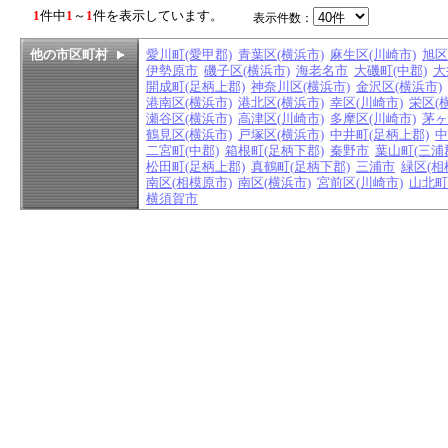
1
件中
1
～
1
件を表示しています。
表示件数：
他の市区町村
愛川町(愛甲郡)
青葉区(横浜市)
麻生区(川崎市)
旭区
伊勢原市
磯子区(横浜市)
海老名市
大磯町(中郡)
大
開成町(足柄上郡)
神奈川区(横浜市)
金沢区(横浜市)
港南区(横浜市)
港北区(横浜市)
幸区(川崎市)
栄区(
瀬谷区(横浜市)
高津区(川崎市)
多摩区(川崎市)
茅ヶ
鶴見区(横浜市)
戸塚区(横浜市)
中井町(足柄上郡)
中
二宮町(中郡)
箱根町(足柄下郡)
秦野市
葉山町(三浦
松田町(足柄上郡)
真鶴町(足柄下郡)
三浦市
緑区(相
南区(相模原市)
南区(横浜市)
宮前区(川崎市)
山北町
横須賀市