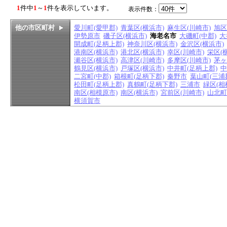
1
件中
1
～
1
件を表示しています。
表示件数：
他の市区町村
愛川町(愛甲郡)
青葉区(横浜市)
麻生区(川崎市)
旭区
伊勢原市
磯子区(横浜市)
海老名市
大磯町(中郡)
大
開成町(足柄上郡)
神奈川区(横浜市)
金沢区(横浜市)
港南区(横浜市)
港北区(横浜市)
幸区(川崎市)
栄区(
瀬谷区(横浜市)
高津区(川崎市)
多摩区(川崎市)
茅ヶ
鶴見区(横浜市)
戸塚区(横浜市)
中井町(足柄上郡)
中
二宮町(中郡)
箱根町(足柄下郡)
秦野市
葉山町(三浦
松田町(足柄上郡)
真鶴町(足柄下郡)
三浦市
緑区(相
南区(相模原市)
南区(横浜市)
宮前区(川崎市)
山北町
横須賀市