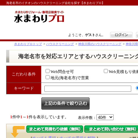
海老名市のイチオシのハウスクリーニング会社を探す【水まわりプロ】
ログイン
ようこそ、
ゲスト
さん。
水まわりプロトップ
>
ハウスクリーニング
>
神奈川県のハウスクリーニング
>
神奈川県
海老名市を対応エリアとするハウスクリーニン
Web問合せ可
Web見積もり依
こだわり条件
地元(海老名市)で営業
キーワード
1
件中
1
～
1
件を表示しています。
表示件数：