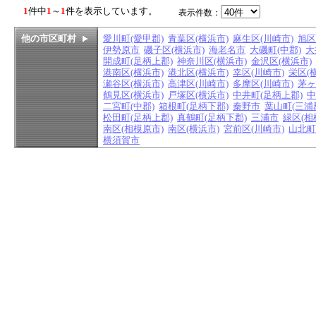
1
件中
1
～
1
件を表示しています。
表示件数：
他の市区町村
愛川町(愛甲郡)
青葉区(横浜市)
麻生区(川崎市)
旭区
伊勢原市
磯子区(横浜市)
海老名市
大磯町(中郡)
大
開成町(足柄上郡)
神奈川区(横浜市)
金沢区(横浜市)
港南区(横浜市)
港北区(横浜市)
幸区(川崎市)
栄区(
瀬谷区(横浜市)
高津区(川崎市)
多摩区(川崎市)
茅ヶ
鶴見区(横浜市)
戸塚区(横浜市)
中井町(足柄上郡)
中
二宮町(中郡)
箱根町(足柄下郡)
秦野市
葉山町(三浦
松田町(足柄上郡)
真鶴町(足柄下郡)
三浦市
緑区(相
南区(相模原市)
南区(横浜市)
宮前区(川崎市)
山北町
横須賀市