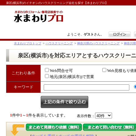
泉区(横浜市)のイチオシのハウスクリーニング会社を探す【水まわりプロ】
ログイン
ようこそ、
ゲスト
さん。
水まわりプロトップ
>
ハウスクリーニング
>
神奈川県のハウスクリーニング
>
神奈川県
泉区(横浜市)を対応エリアとするハウスクリー
Web問合せ可
Web見積もり依
こだわり条件
地元(泉区(横浜市))で営業
キーワード
1
件中
1
～
1
件を表示しています。
表示件数：