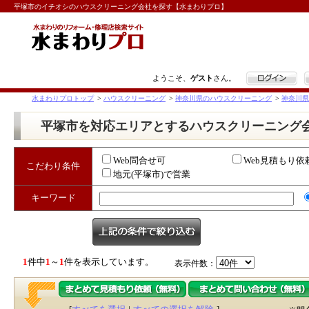
平塚市のイチオシのハウスクリーニング会社を探す【水まわりプロ】
ログイン
ようこそ、
ゲスト
さん。
水まわりプロトップ
>
ハウスクリーニング
>
神奈川県のハウスクリーニング
>
神奈川県
平塚市を対応エリアとするハウスクリーニング
Web問合せ可
Web見積もり依
こだわり条件
地元(平塚市)で営業
キーワード
1
件中
1
～
1
件を表示しています。
表示件数：