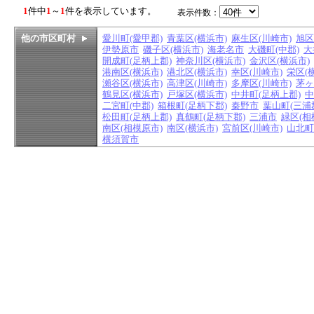
1
件中
1
～
1
件を表示しています。
表示件数：
他の市区町村
愛川町(愛甲郡)
青葉区(横浜市)
麻生区(川崎市)
旭区
伊勢原市
磯子区(横浜市)
海老名市
大磯町(中郡)
大
開成町(足柄上郡)
神奈川区(横浜市)
金沢区(横浜市)
港南区(横浜市)
港北区(横浜市)
幸区(川崎市)
栄区(
瀬谷区(横浜市)
高津区(川崎市)
多摩区(川崎市)
茅ヶ
鶴見区(横浜市)
戸塚区(横浜市)
中井町(足柄上郡)
中
二宮町(中郡)
箱根町(足柄下郡)
秦野市
葉山町(三浦
松田町(足柄上郡)
真鶴町(足柄下郡)
三浦市
緑区(相
南区(相模原市)
南区(横浜市)
宮前区(川崎市)
山北町
横須賀市