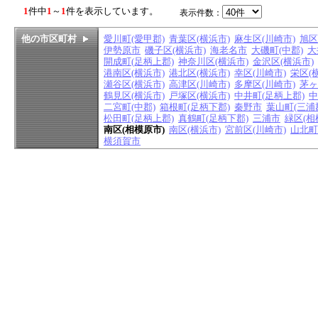
1
件中
1
～
1
件を表示しています。
表示件数：
他の市区町村
愛川町(愛甲郡)
青葉区(横浜市)
麻生区(川崎市)
旭区
伊勢原市
磯子区(横浜市)
海老名市
大磯町(中郡)
大
開成町(足柄上郡)
神奈川区(横浜市)
金沢区(横浜市)
港南区(横浜市)
港北区(横浜市)
幸区(川崎市)
栄区(
瀬谷区(横浜市)
高津区(川崎市)
多摩区(川崎市)
茅ヶ
鶴見区(横浜市)
戸塚区(横浜市)
中井町(足柄上郡)
中
二宮町(中郡)
箱根町(足柄下郡)
秦野市
葉山町(三浦
松田町(足柄上郡)
真鶴町(足柄下郡)
三浦市
緑区(相
南区(相模原市)
南区(横浜市)
宮前区(川崎市)
山北町
横須賀市