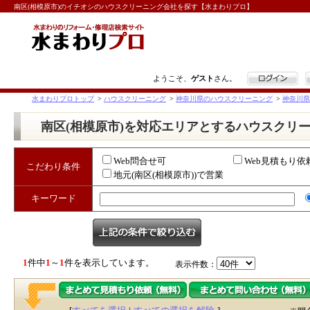
南区(相模原市)のイチオシのハウスクリーニング会社を探す【水まわりプロ】
ログイン
ようこそ、
ゲスト
さん。
水まわりプロトップ
>
ハウスクリーニング
>
神奈川県のハウスクリーニング
>
神奈川県
南区(相模原市)を対応エリアとするハウスクリ
Web問合せ可
Web見積もり依
こだわり条件
地元(南区(相模原市))で営業
キーワード
1
件中
1
～
1
件を表示しています。
表示件数：