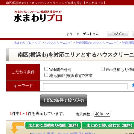
南区(横浜市)のイチオシのハウスクリーニング会社を探す【水まわりプロ】
ログイン
ようこそ、
ゲスト
さん。
水まわりプロトップ
>
ハウスクリーニング
>
神奈川県のハウスクリーニング
>
神奈川県
南区(横浜市)を対応エリアとするハウスクリー
Web問合せ可
Web見積もり依
こだわり条件
地元(南区(横浜市))で営業
キーワード
1
件中
1
～
1
件を表示しています。
表示件数：