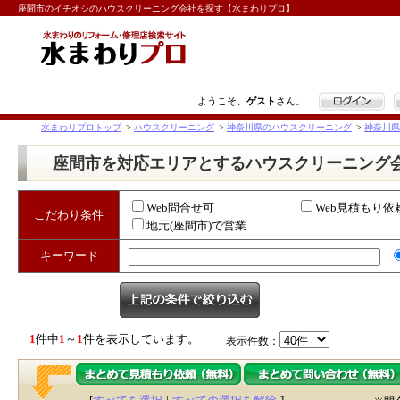
座間市のイチオシのハウスクリーニング会社を探す【水まわりプロ】
ログイン
ようこそ、
ゲスト
さん。
水まわりプロトップ
>
ハウスクリーニング
>
神奈川県のハウスクリーニング
>
神奈川県
座間市を対応エリアとするハウスクリーニング
Web問合せ可
Web見積もり依
こだわり条件
地元(座間市)で営業
キーワード
1
件中
1
～
1
件を表示しています。
表示件数：