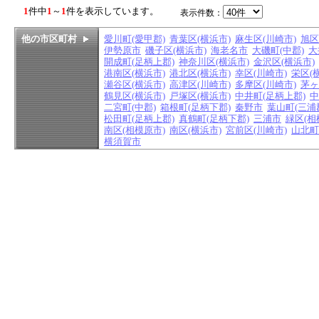
1
件中
1
～
1
件を表示しています。
表示件数：
他の市区町村
愛川町(愛甲郡)
青葉区(横浜市)
麻生区(川崎市)
旭区
伊勢原市
磯子区(横浜市)
海老名市
大磯町(中郡)
大
開成町(足柄上郡)
神奈川区(横浜市)
金沢区(横浜市)
港南区(横浜市)
港北区(横浜市)
幸区(川崎市)
栄区(
瀬谷区(横浜市)
高津区(川崎市)
多摩区(川崎市)
茅ヶ
鶴見区(横浜市)
戸塚区(横浜市)
中井町(足柄上郡)
中
二宮町(中郡)
箱根町(足柄下郡)
秦野市
葉山町(三浦
松田町(足柄上郡)
真鶴町(足柄下郡)
三浦市
緑区(相
南区(相模原市)
南区(横浜市)
宮前区(川崎市)
山北町
横須賀市